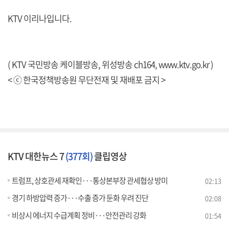
KTV 이리나입니다.
( KTV 국민방송 케이블방송, 위성방송 ch164,
www.ktv.go.kr
)
< ⓒ 한국정책방송원 무단전재 및 재배포 금지 >
KTV 대한뉴스 7
(377회)
클립영상
트럼프, 상호관세 재확인···통상본부장 관세협상 방미
02:13
경기 하방압력 증가···수출 증가 둔화 우려 진단
02:08
비상시 에너지 수급계획 정비···안전관리 강화
01:54