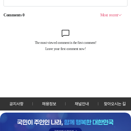
공지사항
채용정보
채널안내
찾아오시는 길
30128 세종특별자치시 정부2청사로 13 한국정책방송원 KTV
TEL: 044-204-8000
Copyrightⓒ KTV 국민방송 All Rights Reserved.