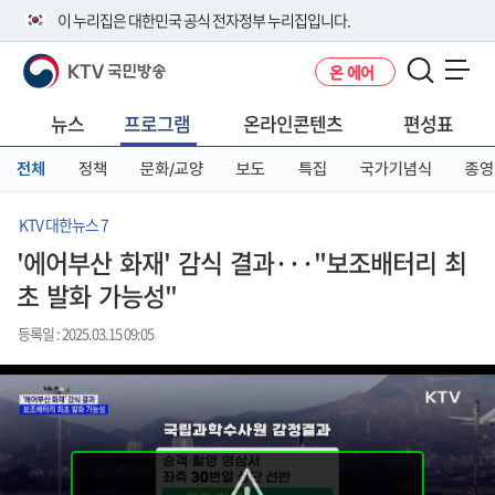
본
메
전
이 누리집은 대한민국 공식 전자정부 누리집입니다.
문
뉴
체
바
바
메
KTV 국민방송
온 에어
로
로
뉴
공식 누리집 주소 확인하기
메뉴 열기
가
가
바
go.kr 주소를 사용하는 누리집은 대한민국 정부기관이 관리하는 누리집입
기
기
로
뉴스
프로그램
온라인콘텐츠
편성표
니다.
가
이밖에 or.kr 또는 .kr등 다른 도메인 주소를 사용하고 있다면 아래 URL에
기
전체
정책
문화/교양
보도
특집
국가기념식
종영
서 도메인 주소를 확인해 보세요
운영중인 공식 누리집보기
KTV 대한뉴스 7
'에어부산 화재' 감식 결과···"보조배터리 최
초 발화 가능성"
등록일 : 2025.03.15 09:05