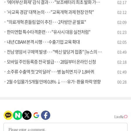
'에어부산 화재' 감식 결과···"보조배터리 최초 발화 가능성"
02:17
'사교육 경감' 대책 논의···"교육개혁 과제 현장 안착"
02:12
"의료개혁 흔들림 없이 추진···2차방안 곧 발표"
02:09
한미연합 특수타격훈련···"유사시 대응 실전처럼"
01:23
내년 CBAM 본격 시행···수출기업 교육 확대
02:05
전남 영암서 구제역 발생···"백신 앞당겨 접종" [뉴스의 맥]
03:49
모바일 주민등록증 전국 발급···28일부터 온라인 신청
02:18
소주류 수출액 첫 '2억 달러'···병 눕히면 지구 1.8바퀴
01:49
2월 수입물가 5개월 만에 0.8% ↓···유가·환율 하락 영향
00:28