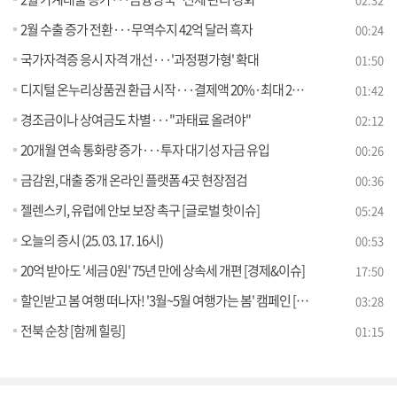
2월 수출 증가 전환···무역수지 42억 달러 흑자
00:24
국가자격증 응시 자격 개선···'과정평가형' 확대
01:50
디지털 온누리상품권 환급 시작···결제액 20%·최대 2만 원
01:42
경조금이나 상여금도 차별···"과태료 올려야"
02:12
20개월 연속 통화량 증가···투자 대기성 자금 유입
00:26
금감원, 대출 중개 온라인 플랫폼 4곳 현장점검
00:36
젤렌스키, 유럽에 안보 보장 촉구 [글로벌 핫이슈]
05:24
오늘의 증시 (25. 03. 17. 16시)
00:53
20억 받아도 '세금 0원' 75년 만에 상속세 개편 [경제&이슈]
17:50
할인받고 봄 여행 떠나자! '3월~5월 여행가는 봄' 캠페인 [클릭K+]
03:28
전북 순창 [함께 힐링]
01:15