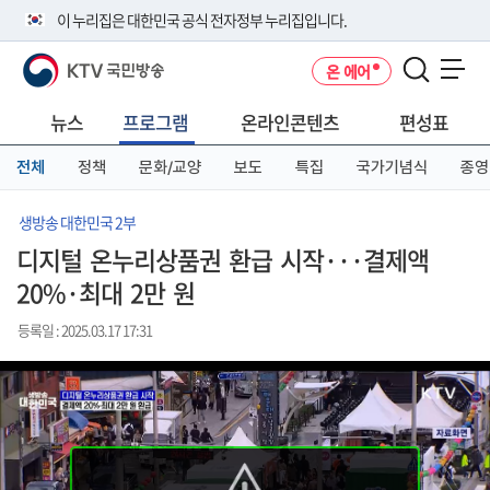
본
메
전
이 누리집은 대한민국 공식 전자정부 누리집입니다.
문
뉴
체
바
바
메
KTV 국민방송
온 에어
로
로
뉴
공식 누리집 주소 확인하기
메뉴 열기
가
가
바
go.kr 주소를 사용하는 누리집은 대한민국 정부기관이 관리하는 누리집입
기
기
로
뉴스
프로그램
온라인콘텐츠
편성표
니다.
가
이밖에 or.kr 또는 .kr등 다른 도메인 주소를 사용하고 있다면 아래 URL에
기
전체
정책
문화/교양
보도
특집
국가기념식
종영
서 도메인 주소를 확인해 보세요
운영중인 공식 누리집보기
생방송 대한민국 2부
디지털 온누리상품권 환급 시작···결제액
20%·최대 2만 원
등록일 : 2025.03.17 17:31