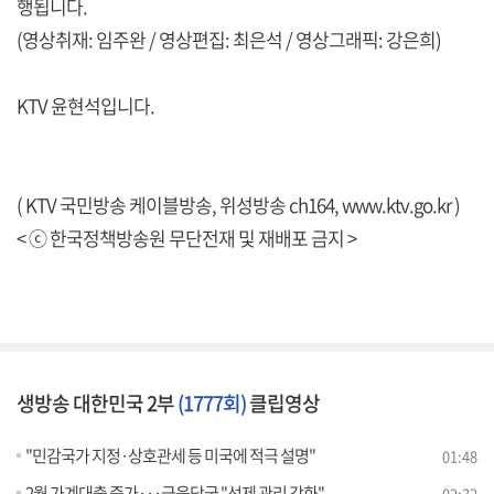
행됩니다.
(영상취재: 임주완 / 영상편집: 최은석 / 영상그래픽: 강은희)
KTV 윤현석입니다.
( KTV 국민방송 케이블방송, 위성방송 ch164,
www.ktv.go.kr
)
< ⓒ 한국정책방송원 무단전재 및 재배포 금지 >
생방송 대한민국 2부
(1777회)
클립영상
"민감국가 지정·상호관세 등 미국에 적극 설명"
01:48
2월 가계대출 증가···금융당국 "선제 관리 강화"
02:32