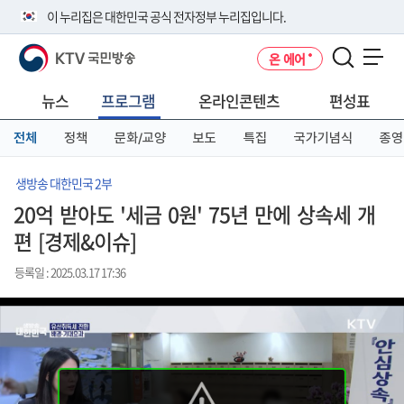
본
메
전
이 누리집은 대한민국 공식 전자정부 누리집입니다.
문
뉴
체
바
바
메
KTV 국민방송
온 에어
로
로
뉴
공식 누리집 주소 확인하기
메뉴 열기
가
가
바
go.kr 주소를 사용하는 누리집은 대한민국 정부기관이 관리하는 누리집입
기
기
로
뉴스
프로그램
온라인콘텐츠
편성표
니다.
가
이밖에 or.kr 또는 .kr등 다른 도메인 주소를 사용하고 있다면 아래 URL에
기
전체
정책
문화/교양
보도
특집
국가기념식
종영
서 도메인 주소를 확인해 보세요
운영중인 공식 누리집보기
생방송 대한민국 2부
20억 받아도 '세금 0원' 75년 만에 상속세 개
편 [경제&이슈]
등록일 : 2025.03.17 17:36