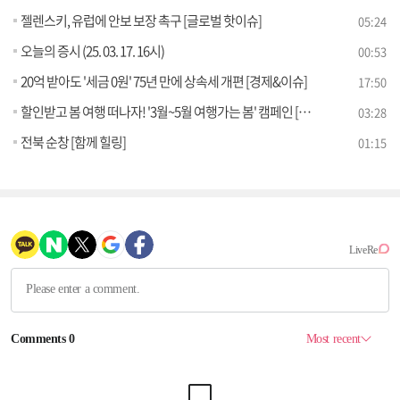
젤렌스키, 유럽에 안보 보장 촉구 [글로벌 핫이슈]
05:24
오늘의 증시 (25. 03. 17. 16시)
00:53
20억 받아도 '세금 0원' 75년 만에 상속세 개편 [경제&이슈]
17:50
할인받고 봄 여행 떠나자! '3월~5월 여행가는 봄' 캠페인 [클릭K+]
03:28
전북 순창 [함께 힐링]
01:15