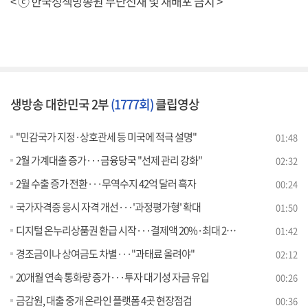
< ⓒ 한국정책방송원 무단전재 및 재배포 금지 >
생방송 대한민국 2부
(1777회)
클립영상
"민감국가 지정·상호관세 등 미국에 적극 설명"
01:48
2월 가계대출 증가···금융당국 "선제 관리 강화"
02:32
2월 수출 증가 전환···무역수지 42억 달러 흑자
00:24
국가자격증 응시 자격 개선···'과정평가형' 확대
01:50
디지털 온누리상품권 환급 시작···결제액 20%·최대 2만 원
01:42
경조금이나 상여금도 차별···"과태료 올려야"
02:12
20개월 연속 통화량 증가···투자 대기성 자금 유입
00:26
금감원, 대출 중개 온라인 플랫폼 4곳 현장점검
00:36