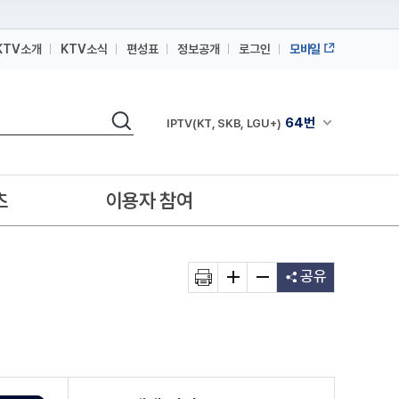
KTV소개
KTV소식
편성표
정보공개
로그인
모바일
164번
스카이라이프
검색
64번
채널안내 펼쳐
IPTV(KT, SKB, LGU+)
164번
스카이라이프
64번
IPTV(KT, SKB, LGU+)
츠
이용자 참여
164번
스카이라이프
공유