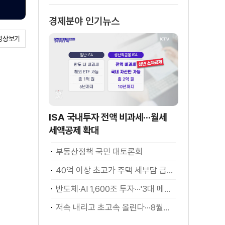
경제분야 인기뉴스
영상보기
ISA 국내투자 전액 비과세···월세
세액공제 확대
부동산정책 국민 대토론회
40억 이상 초고가 주택 세부담 급증···실수요자 보호 강화
반도체·AI 1,600조 투자···'3대 메가프로젝트' 속도
저속 내리고 초고속 올린다···8월부터 달라지는 전기차 충전요금 [K-정책 사용법]