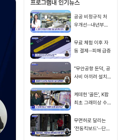
프로그램내 인기뉴스
공공 비정규직 처
우개선···내년부터
'공정수당' 지급 [뉴
스의 맥]
무료 체험 이후 자
동 결제···피해 급증
"무안공항 둔덕, 공
사비 아끼려 설치···
활주로 경사 원인"
케데헌 '골든', K팝
최초 그래미상 수
상 [뉴스의 맥]
무면허로 달리는
'전동킥보드'···단속
사각지대