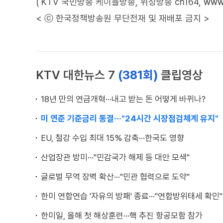
( KTV 국민방송 케이블방송, 위성방송 ch164,
www.
< ⓒ 한국정책방송원 무단전재 및 재배포 금지 >
KTV 대한뉴스 7
(381회)
클립영상
18년 만의 연금개혁···내고 받는 돈 어떻게 바뀌나?
미 연준 기준금리 동결···"24시간 시장점검체계 유지"
EU, 철강 수입 최대 15% 감축···한국도 영향
산업장관 방미···"민감국가 해제 등 대안 모색"
글로벌 무역 장벽 확산···"민관 협력으로 도약"
한미 연합연습 '자유의 방패' 종료···"연합방위태세 확인"
한미일, 올해 첫 해상훈련···핵 추진 항공모함 참가