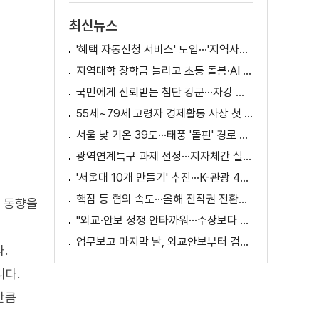
최신뉴스
'혜택 자동신청 서비스' 도입···'지역사랑상품권' 발행 확대
지역대학 장학금 늘리고 초등 돌봄·AI 교육 확대
국민에게 신뢰받는 첨단 강군···자강 국방·미래 전력 강화
55세~79세 고령자 경제활동 사상 첫 1천만 명 돌파
서울 낮 기온 39도···태풍 '돌핀' 경로 변수
광역연계특구 과제 선정···지자체간 실증 협력 확대
'서울대 10개 만들기' 추진···K-관광 4천만 시대 준비
핵잠 등 협의 속도···올해 전작권 전환시기 결정 추진
 동향을
"외교·안보 정쟁 안타까워···주장보다 실천 중요"
업무보고 마지막 날, 외교안보부터 검경까지
.
니다.
만큼