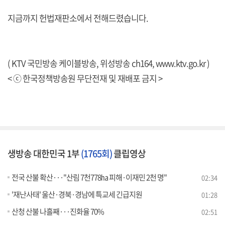
지금까지 헌법재판소에서 전해드렸습니다.
( KTV 국민방송 케이블방송, 위성방송 ch164,
www.ktv.go.kr
)
< ⓒ 한국정책방송원 무단전재 및 재배포 금지 >
생방송 대한민국 1부
(1765회)
클립영상
전국 산불 확산···"산림 7천778㏊ 피해·이재민 2천 명"
02:34
'재난사태' 울산·경북·경남에 특교세 긴급지원
01:28
산청 산불 나흘째···진화율 70%
02:51