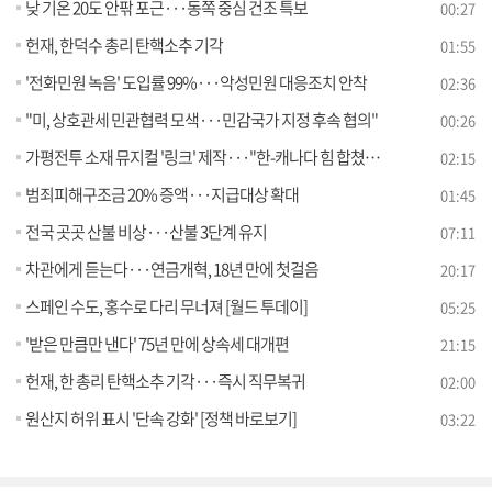
낮 기온 20도 안팎 포근···동쪽 중심 건조 특보
00:27
헌재, 한덕수 총리 탄핵소추 기각
01:55
'전화민원 녹음' 도입률 99%···악성민원 대응조치 안착
02:36
"미, 상호관세 민관협력 모색···민감국가 지정 후속 협의"
00:26
가평전투 소재 뮤지컬 '링크' 제작···"한-캐나다 힘 합쳤다"
02:15
범죄피해구조금 20% 증액···지급대상 확대
01:45
전국 곳곳 산불 비상···산불 3단계 유지
07:11
차관에게 듣는다···연금개혁, 18년 만에 첫걸음
20:17
스페인 수도, 홍수로 다리 무너져 [월드 투데이]
05:25
'받은 만큼만 낸다' 75년 만에 상속세 대개편
21:15
헌재, 한 총리 탄핵소추 기각···즉시 직무복귀
02:00
원산지 허위 표시 '단속 강화' [정책 바로보기]
03:22