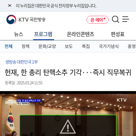
본
메
전
이 누리집은 대한민국 공식 전자정부 누리집입니다.
문
뉴
체
바
바
메
KTV 국민방송
온 에어
로
로
뉴
공식 누리집 주소 확인하기
메뉴 열기
가
가
바
go.kr 주소를 사용하는 누리집은 대한민국 정부기관이 관리하는 누리집입
기
기
로
뉴스
프로그램
온라인콘텐츠
편성표
니다.
가
이밖에 or.kr 또는 .kr등 다른 도메인 주소를 사용하고 있다면 아래 URL에
기
전체
정책
문화/교양
보도
특집
국가기념식
종영
서 도메인 주소를 확인해 보세요
운영중인 공식 누리집보기
생방송 대한민국 1부
헌재, 한 총리 탄핵소추 기각···즉시 직무복귀
등록일 : 2025.03.24 11:55