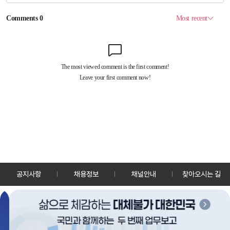
공지사항
채용정보
채널안내
찾아오시는 길
30128 세종특별자치시 정부2청사로 13 한국정책방송원 KTV
TEL: 044-204-8000
Copyrightⓒ KTV 국민방송 All Rights Reserved.