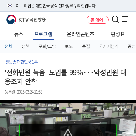
본
메
전
이 누리집은 대한민국 공식 전자정부 누리집입니다.
문
뉴
체
바
바
메
KTV 국민방송
온 에어
로
로
뉴
공식 누리집 주소 확인하기
메뉴 열기
가
가
바
go.kr 주소를 사용하는 누리집은 대한민국 정부기관이 관리하는 누리집입
기
기
로
뉴스
프로그램
온라인콘텐츠
편성표
니다.
가
이밖에 or.kr 또는 .kr등 다른 도메인 주소를 사용하고 있다면 아래 URL에
기
전체
정책
문화/교양
보도
특집
국가기념식
종영
서 도메인 주소를 확인해 보세요
운영중인 공식 누리집보기
생방송 대한민국 1부
'전화민원 녹음' 도입률 99%···악성민원 대
응조치 안착
등록일 : 2025.03.24 11:53