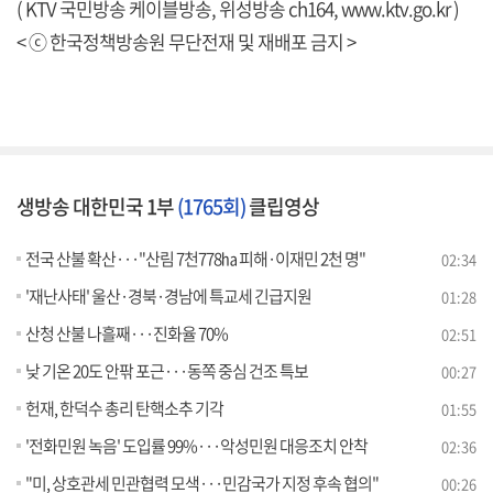
( KTV 국민방송 케이블방송, 위성방송 ch164,
www.ktv.go.kr
)
< ⓒ 한국정책방송원 무단전재 및 재배포 금지 >
생방송 대한민국 1부
(1765회)
클립영상
전국 산불 확산···"산림 7천778㏊ 피해·이재민 2천 명"
02:34
'재난사태' 울산·경북·경남에 특교세 긴급지원
01:28
산청 산불 나흘째···진화율 70%
02:51
낮 기온 20도 안팎 포근···동쪽 중심 건조 특보
00:27
헌재, 한덕수 총리 탄핵소추 기각
01:55
'전화민원 녹음' 도입률 99%···악성민원 대응조치 안착
02:36
"미, 상호관세 민관협력 모색···민감국가 지정 후속 협의"
00:26