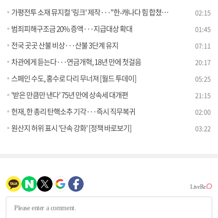
가평전투 소재 뮤지컬 '링크' 제작···"한-캐나다 힘 합쳤다"
02:15
범죄피해구조금 20% 증액···지급대상 확대
01:45
전국 곳곳 산불 비상···산불 3단계 유지
07:11
차관에게 듣는다···연금개혁, 18년 만에 첫걸음
20:17
스페인 수도, 홍수로 다리 무너져 [월드 투데이]
05:25
'받은 만큼만 낸다' 75년 만에 상속세 대개편
21:15
헌재, 한 총리 탄핵소추 기각···즉시 직무복귀
02:00
원산지 허위 표시 '단속 강화' [정책 바로보기]
03:22