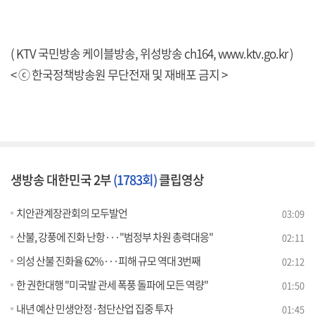
( KTV 국민방송 케이블방송, 위성방송 ch164,
www.ktv.go.kr
)
< ⓒ 한국정책방송원 무단전재 및 재배포 금지 >
생방송 대한민국 2부
(1783회)
클립영상
치안관계장관회의 모두발언
03:09
산불, 강풍에 진화 난항···"범정부 차원 총력대응"
02:11
의성 산불 진화율 62%···피해 규모 역대 3번째
02:12
한 권한대행 "미국발 관세 폭풍 돌파에 모든 역량"
01:50
내년 예산 민생안정·첨단산업 집중 투자
01:45