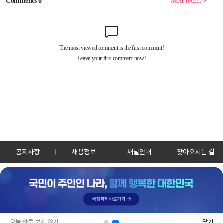
공지사항
채용정보
채널안내
찾아오시는 길
30128 세종특별자치시 정부2청사로 13 한국정책방송원 KTV
TEL: 044-204-8000
Copyrightⓒ KTV 국민방송 All Rights Reserved.
PC버전
앱 다운로드
오늘 하루 보지 않기
닫기