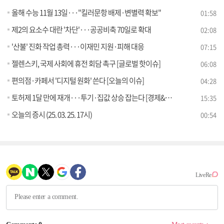
올해 수능 11월 13일···"킬러문항 배제·변별력 확보"
01:58
제2의 요소수 대란 '차단'···공공비축 70일로 확대
02:08
'산불' 진화 작업 총력···이재민 지원·피해 대응
07:15
젤렌스키, 국제 사회에 휴전 회담 촉구 [글로벌 핫이슈]
06:08
편의점·카페서 '디지털 원화' 쓴다 [오늘의 이슈]
04:28
토허제 1달 만에 재개···투기·집값 상승 잡는다 [경제&이슈]
15:35
오늘의 증시 (25. 03. 25. 17시)
00:54