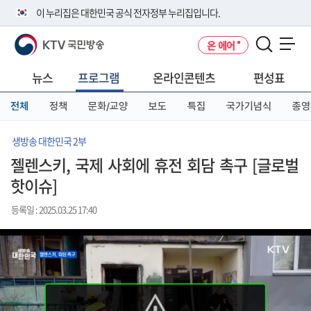
본
메
전
이 누리집은 대한민국 공식 전자정부 누리집입니다.
문
뉴
체
바
바
메
KTV 국민방송
온 에어
로
로
뉴
공식 누리집 주소 확인하기
메뉴 열기
가
가
바
go.kr 주소를 사용하는 누리집은 대한민국 정부기관이 관리하는 누리집입
기
기
로
뉴스
프로그램
온라인콘텐츠
편성표
니다.
가
이밖에 or.kr 또는 .kr등 다른 도메인 주소를 사용하고 있다면 아래 URL에
기
전체
정책
문화/교양
보도
특집
국가기념식
종영
서 도메인 주소를 확인해 보세요
운영중인 공식 누리집보기
생방송 대한민국 2부
젤렌스키, 국제 사회에 휴전 회담 촉구 [글로벌
핫이슈]
등록일 : 2025.03.25 17:40