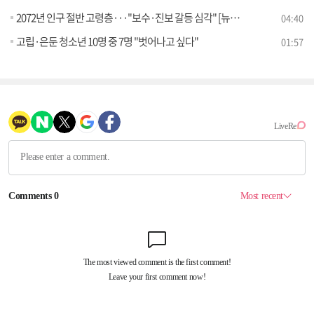
2072년 인구 절반 고령층···"보수·진보 갈등 심각" [뉴스의 맥]
04:40
고립·은둔 청소년 10명 중 7명 "벗어나고 싶다"
01:57