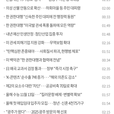
의성 산불 안동으로 확산···하회마을 등 주민 대피령
02:00
한 권한대행 "신속한 주민 대피에 전 행정력 동원"
00:33
한 권한대행 "미국발 관세 폭풍 돌파에 모든 역량"
01:49
내년 예산 민생안정·첨단산업 집중 투자
01:48
미 관세 피해기업 지원 강화···무역보험 확대
02:16
"탄핵심판 존중돼야···사회질서 파괴, 현행범 체포"
01:51
미 백악관 "한 권한대행과 협력에 전념"
00:34
日 왜곡 교과서 검정 통과···정부 "즉각 시정 촉구"
02:35
'K-콘텐츠' 순수출 7배 증가···"해외 의존도 감소"
02:05
제2의 요소수 대란 '차단'···공공비축 70일로 확대
02:15
올해 수능 11월 13일···"킬러문항 배제·변별력 확보"
01:57
올해 첫 매입임대 입주자 모집···청년·신혼 4천75가구
01:54
"광주가 왔다"···2025 광주 방문의 해 선포
02:15