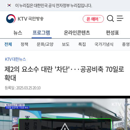
본
메
전
이 누리집은 대한민국 공식 전자정부 누리집입니다.
문
뉴
체
바
바
메
KTV 국민방송
온 에어
로
로
뉴
공식 누리집 주소 확인하기
메뉴 열기
가
가
바
go.kr 주소를 사용하는 누리집은 대한민국 정부기관이 관리하는 누리집입
기
기
로
뉴스
프로그램
온라인콘텐츠
편성표
니다.
가
이밖에 or.kr 또는 .kr등 다른 도메인 주소를 사용하고 있다면 아래 URL에
기
전체
정책
문화/교양
보도
특집
국가기념식
종영
서 도메인 주소를 확인해 보세요
운영중인 공식 누리집보기
KTV 대한뉴스
제2의 요소수 대란 '차단'···공공비축 70일로
확대
등록일 : 2025.03.25 20:10