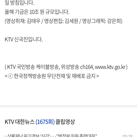
일 방침입니다.
올해 기금은 10조 원 규모입니다.
(영상취재: 김태우 / 영상편집: 김세원 / 영상그래픽: 강은희)
KTV 신국진입니다.
( KTV 국민방송 케이블방송, 위성방송 ch164,
www.ktv.go.kr
)
< ⓒ 한국정책방송원 무단전재 및 재배포 금지 >
KTV 대한뉴스
(1675회)
클립영상
산불재난 위기경보 '심각'···"범정부 차원 총력대응"
02:23