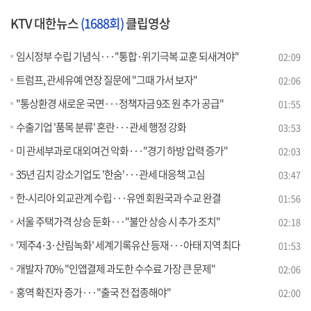
KTV 대한뉴스
(1688회)
클립영상
임시정부 수립 기념식···"통합·위기극복 교훈 되새겨야"
02:09
트럼프, 관세유예 연장 질문에 "그때 가서 보자"
02:06
"통상환경 새로운 국면···정책자금 9조 원 추가 공급"
01:55
수출기업 '품목 분류' 혼란···관세 행정 강화
03:53
미 관세부과로 대외여건 악화···"경기 하방 압력 증가"
02:03
35년 김치 강소기업도 '한숨'···관세 대응책 고심
03:47
한-시리아 외교관계 수립···유엔 회원국과 수교 완결
01:56
서울 주택가격 상승 둔화···"불안 상승 시 추가 조치"
02:18
'제주4·3·산림녹화' 세계기록유산 등재···아태 지역 최다
01:53
개발자 70% "인앱결제 과도한 수수료 가장 큰 문제"
02:06
홍역 확진자 증가···"출국 전 접종해야"
02:00