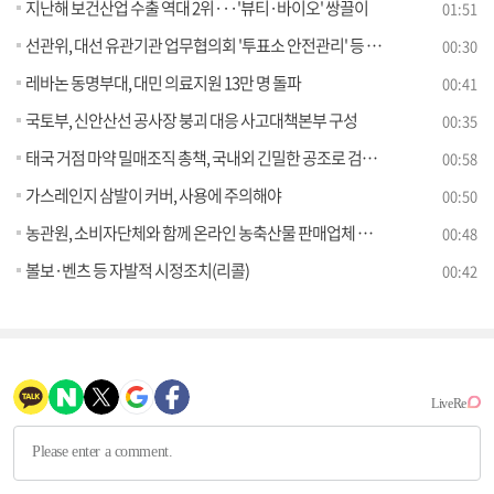
지난해 보건산업 수출 역대 2위···'뷰티·바이오' 쌍끌이
01:51
선관위, 대선 유관기관 업무협의회 '투표소 안전관리' 등 논의
00:30
레바논 동명부대, 대민 의료지원 13만 명 돌파
00:41
국토부, 신안산선 공사장 붕괴 대응 사고대책본부 구성
00:35
태국 거점 마약 밀매조직 총책, 국내외 긴밀한 공조로 검거 후 강제 송환
00:58
가스레인지 삼발이 커버, 사용에 주의해야
00:50
농관원, 소비자단체와 함께 온라인 농축산물 판매업체 원산지 표시 점검!
00:48
볼보·벤츠 등 자발적 시정조치(리콜)
00:42