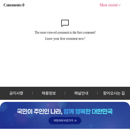
공지사항
채용정보
채널안내
찾아오시는 길
30128 세종특별자치시 정부2청사로 13 한국정책방송원 KTV
TEL: 044-204-8000
Copyrightⓒ KTV 국민방송 All Rights Reserved.
PC버전
앱 다운로드