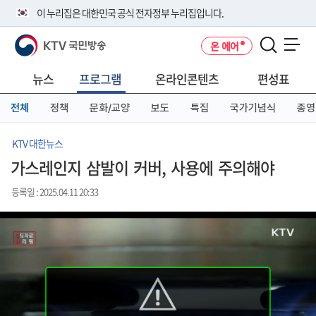
본
메
전
이 누리집은 대한민국 공식 전자정부 누리집입니다.
문
뉴
체
바
바
메
KTV 국민방송
온 에어
로
로
뉴
공식 누리집 주소 확인하기
메뉴 열기
가
가
바
go.kr 주소를 사용하는 누리집은 대한민국 정부기관이 관리하는 누리집입
기
기
로
뉴스
프로그램
온라인콘텐츠
편성표
니다.
가
이밖에 or.kr 또는 .kr등 다른 도메인 주소를 사용하고 있다면 아래 URL에
기
전체
정책
문화/교양
보도
특집
국가기념식
종영
서 도메인 주소를 확인해 보세요
운영중인 공식 누리집보기
KTV 대한뉴스
가스레인지 삼발이 커버, 사용에 주의해야
등록일 : 2025.04.11 20:33