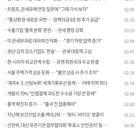
트럼프, 관세유예 연장 질문에 "그때 가서 보자"
02:06
"통상환경 새로운 국면···정책자금 9조 원 추가 공급"
01:55
수출기업 '품목 분류' 혼란···관세 행정 강화
03:53
미 관세부과로 대외여건 악화···"경기 하방 압력 증가"
02:04
35년 김치 강소기업도 '한숨'···관세 대응책 고심
03:47
한-시리아 외교관계 수립···유엔 회원국과 수교 완결
01:56
서울 주택가격 상승 둔화···"불안 상승 시 추가 조치"
02:18
'제주4·3·산림녹화' 세계기록유산 등재···아태 지역 최다
01:54
개발자 70% "인앱결제 과도한 수수료 가장 큰 문제"
02:06
홍역 확진자 증가···"출국 전 접종해야"
02:00
지난해 보건산업 수출 역대 2위···'뷰티·바이오' 쌍끌이
01:51
선관위, 대선 유관기관 업무협의회 '투표소 안전관리' 등 논의
00:30