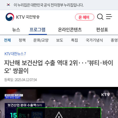
본
메
전
이 누리집은 대한민국 공식 전자정부 누리집입니다.
문
뉴
체
바
바
메
KTV 국민방송
온 에어
로
로
뉴
공식 누리집 주소 확인하기
메뉴 열기
가
가
바
go.kr 주소를 사용하는 누리집은 대한민국 정부기관이 관리하는 누리집입
기
기
로
뉴스
프로그램
온라인콘텐츠
편성표
니다.
가
이밖에 or.kr 또는 .kr등 다른 도메인 주소를 사용하고 있다면 아래 URL에
기
전체
정책
문화/교양
보도
특집
국가기념식
종영
서 도메인 주소를 확인해 보세요
운영중인 공식 누리집보기
KTV 대한뉴스 7
지난해 보건산업 수출 역대 2위···'뷰티·바이
오' 쌍끌이
등록일 : 2025.04.12 07:54