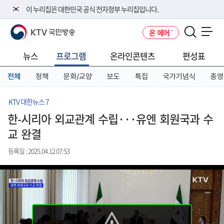
본
메
전
이 누리집은 대한민국 공식 전자정부 누리집입니다.
문
뉴
체
바
바
메
KTV 국민방송
온 에어
로
로
뉴
공식 누리집 주소 확인하기
메뉴 열기
가
가
바
go.kr 주소를 사용하는 누리집은 대한민국 정부기관이 관리하는 누리집입
기
기
로
뉴스
프로그램
온라인콘텐츠
편성표
니다.
가
이밖에 or.kr 또는 .kr등 다른 도메인 주소를 사용하고 있다면 아래 URL에
기
전체
정책
문화/교양
보도
특집
국가기념식
종영
서 도메인 주소를 확인해 보세요
운영중인 공식 누리집보기
KTV 대한뉴스 7
한-시리아 외교관계 수립···유엔 회원국과 수
교 완결
등록일 : 2025.04.12 07:53