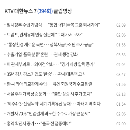
KTV 대한뉴스 7
(394회)
클립영상
임시정부 수립 기념식···"통합·위기극복 교훈 되새겨야"
02:09
트럼프, 관세유예 연장 질문에 "그때 가서 보자"
02:06
"통상환경 새로운 국면···정책자금 9조 원 추가 공급"
01:55
수출기업 '품목 분류' 혼란···관세 행정 강화
03:53
미 관세부과로 대외여건 악화···"경기 하방 압력 증가"
02:04
35년 김치 강소기업도 '한숨'···관세 대응책 고심
03:47
한-시리아 외교관계 수립···유엔 회원국과 수교 완결
01:56
서울 주택가격 상승 둔화···"불안 상승 시 추가 조치"
02:18
'제주4·3·산림녹화' 세계기록유산 등재···아태 지역 최다
01:54
개발자 70% "인앱결제 과도한 수수료 가장 큰 문제"
02:06
홍역 확진자 증가···"출국 전 접종해야"
02:00