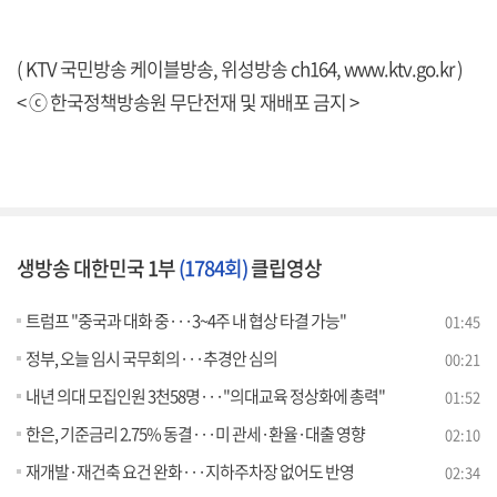
( KTV 국민방송 케이블방송, 위성방송 ch164,
www.ktv.go.kr
)
< ⓒ 한국정책방송원 무단전재 및 재배포 금지 >
생방송 대한민국 1부
(1784회)
클립영상
트럼프 "중국과 대화 중···3~4주 내 협상 타결 가능"
01:45
정부, 오늘 임시 국무회의···추경안 심의
00:21
내년 의대 모집인원 3천58명···"의대교육 정상화에 총력"
01:52
한은, 기준금리 2.75% 동결···미 관세·환율·대출 영향
02:10
재개발·재건축 요건 완화···지하주차장 없어도 반영
02:34