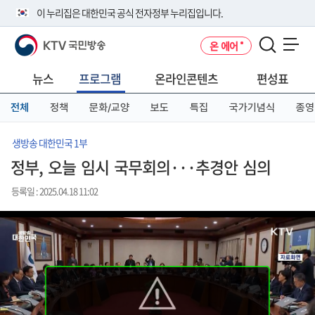
본
메
전
이 누리집은 대한민국 공식 전자정부 누리집입니다.
문
뉴
체
바
바
메
KTV 국민방송
온 에어
로
로
뉴
공식 누리집 주소 확인하기
메뉴 열기
가
가
바
go.kr 주소를 사용하는 누리집은 대한민국 정부기관이 관리하는 누리집입
기
기
로
뉴스
프로그램
온라인콘텐츠
편성표
니다.
가
이밖에 or.kr 또는 .kr등 다른 도메인 주소를 사용하고 있다면 아래 URL에
기
전체
정책
문화/교양
보도
특집
국가기념식
종영
서 도메인 주소를 확인해 보세요
운영중인 공식 누리집보기
생방송 대한민국 1부
정부, 오늘 임시 국무회의···추경안 심의
등록일 : 2025.04.18 11:02