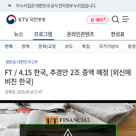
본
메
전
이 누리집은 대한민국 공식 전자정부 누리집입니다.
문
뉴
체
바
바
메
KTV 국민방송
온 에어
로
로
뉴
공식 누리집 주소 확인하기
메뉴 열기
가
가
바
go.kr 주소를 사용하는 누리집은 대한민국 정부기관이 관리하는 누리집입
기
기
로
뉴스
프로그램
온라인콘텐츠
편성표
니다.
가
이밖에 or.kr 또는 .kr등 다른 도메인 주소를 사용하고 있다면 아래 URL에
기
전체
정책
문화/교양
보도
특집
국가기념식
종영
서 도메인 주소를 확인해 보세요
운영중인 공식 누리집보기
생방송 대한민국 2부
FT / 4.15 한국, 추경안 2조 증액 예정 [외신에
비친 한국]
등록일 : 2025.04.18 17:47