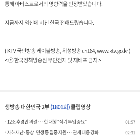
통해 아티스트로서의 영향력을 인정받았습니다.
지금까지 외신에 비친 한국 전해드렸습니다.
( KTV 국민방송 케이블방송, 위성방송 ch164,
www.ktv.go.kr
)
< ⓒ 한국정책방송원 무단전재 및 재배포 금지 >
생방송 대한민국 2부
(1801회)
클립영상
12조 추경안 의결···한 대행 "적기 투입 중요"
01:57
재해재난·통상·민생 등 집중 지원···관세 대응 강화
02:31