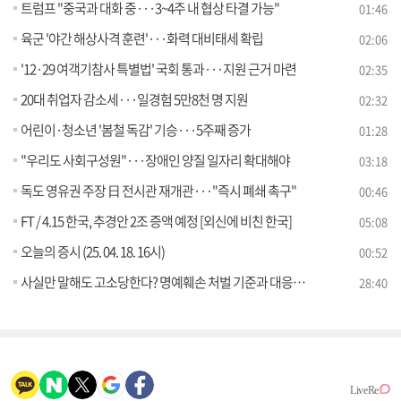
트럼프 "중국과 대화 중···3~4주 내 협상 타결 가능"
01:46
육군 '야간 해상사격 훈련'···화력 대비태세 확립
02:06
'12·29 여객기참사 특별법' 국회 통과···지원 근거 마련
02:35
20대 취업자 감소세···일경험 5만8천 명 지원
02:32
어린이·청소년 '봄철 독감' 기승···5주째 증가
01:28
"우리도 사회구성원"···장애인 양질 일자리 확대해야
03:18
독도 영유권 주장 日 전시관 재개관···"즉시 폐쇄 촉구"
00:46
FT / 4.15 한국, 추경안 2조 증액 예정 [외신에 비친 한국]
05:08
오늘의 증시 (25. 04. 18. 16시)
00:52
사실만 말해도 고소당한다? 명예훼손 처벌 기준과 대응법! [잘 사는 법]
28:40