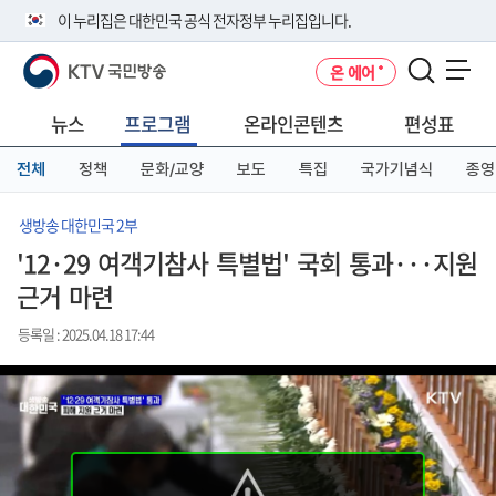
본
메
전
이 누리집은 대한민국 공식 전자정부 누리집입니다.
문
뉴
체
바
바
메
KTV 국민방송
온 에어
로
로
뉴
공식 누리집 주소 확인하기
메뉴 열기
가
가
바
go.kr 주소를 사용하는 누리집은 대한민국 정부기관이 관리하는 누리집입
기
기
로
뉴스
프로그램
온라인콘텐츠
편성표
니다.
가
이밖에 or.kr 또는 .kr등 다른 도메인 주소를 사용하고 있다면 아래 URL에
기
전체
정책
문화/교양
보도
특집
국가기념식
종영
서 도메인 주소를 확인해 보세요
운영중인 공식 누리집보기
생방송 대한민국 2부
'12·29 여객기참사 특별법' 국회 통과···지원
근거 마련
등록일 : 2025.04.18 17:44