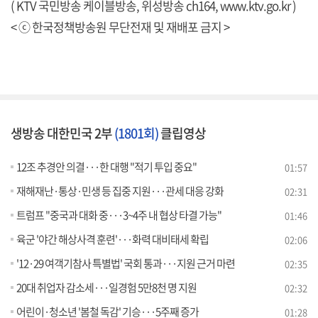
( KTV 국민방송 케이블방송, 위성방송 ch164,
www.ktv.go.kr
)
< ⓒ 한국정책방송원 무단전재 및 재배포 금지 >
생방송 대한민국 2부
(1801회)
클립영상
12조 추경안 의결···한 대행 "적기 투입 중요"
01:57
재해재난·통상·민생 등 집중 지원···관세 대응 강화
02:31
트럼프 "중국과 대화 중···3~4주 내 협상 타결 가능"
01:46
육군 '야간 해상사격 훈련'···화력 대비태세 확립
02:06
'12·29 여객기참사 특별법' 국회 통과···지원 근거 마련
02:35
20대 취업자 감소세···일경험 5만8천 명 지원
02:32
어린이·청소년 '봄철 독감' 기승···5주째 증가
01:28