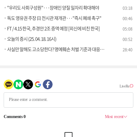
"우리도 사회구성원"···장애인 양질 일자리 확대해야
03:18
독도 영유권 주장 日 전시관 재개관···"즉시 폐쇄 촉구"
00:46
FT / 4.15 한국, 추경안 2조 증액 예정 [외신에 비친 한국]
05:08
오늘의 증시 (25. 04. 18. 16시)
00:52
사실만 말해도 고소당한다? 명예훼손 처벌 기준과 대응법! [잘 사는 법]
28:40