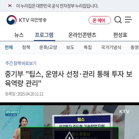
본
메
전
이 누리집은 대한민국 공식 전자정부 누리집입니다.
문
뉴
체
바
바
메
KTV 국민방송
온 에어
로
로
뉴
공식 누리집 주소 확인하기
메뉴 열기
가
가
바
go.kr 주소를 사용하는 누리집은 대한민국 정부기관이 관리하는 누리집입
기
기
로
뉴스
프로그램
온라인콘텐츠
편성표
니다.
가
이밖에 or.kr 또는 .kr등 다른 도메인 주소를 사용하고 있다면 아래 URL에
기
전체
정책
문화/교양
보도
특집
국가기념식
종영
서 도메인 주소를 확인해 보세요
운영중인 공식 누리집보기
주간 정책 바로보기
중기부 "팁스, 운영사 선정·관리 통해 투자 보
육역량 관리"
등록일 : 2025.04.20 11:12