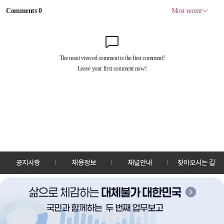
공지사항
채용정보
채널안내
찾아오시는 길
30128 세종특별자치시 정부2청사로 13 한국정책방송원 KTV
TEL: 044-204-8000
Copyrightⓒ KTV 국민방송 All Rights Reserved.
PC버전
앱 다운로드