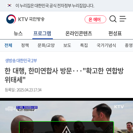
본
메
전
이 누리집은 대한민국 공식 전자정부 누리집입니다.
문
뉴
체
바
바
메
KTV 국민방송
온 에어
로
로
뉴
공식 누리집 주소 확인하기
메뉴 열기
가
가
바
go.kr 주소를 사용하는 누리집은 대한민국 정부기관이 관리하는 누리집입
기
기
로
뉴스
프로그램
온라인콘텐츠
편성표
니다.
가
이밖에 or.kr 또는 .kr등 다른 도메인 주소를 사용하고 있다면 아래 URL에
기
전체
정책
문화/교양
보도
특집
국가기념식
종영
서 도메인 주소를 확인해 보세요
운영중인 공식 누리집보기
생방송 대한민국 2부
한 대행, 한미연합사 방문···"확고한 연합방
위태세"
등록일 : 2025.04.23 17:34