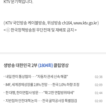
KTV 문기혁입니다.
( KTV 국민방송 케이블방송, 위성방송 ch164,
www.ktv.go.kr
)
< ⓒ 한국정책방송원 무단전재 및 재배포 금지 >
생방송 대한민국 2부
(1804회)
클립영상
내일 한미 통상협의···"자동차 관세 신속 해결"
02:38
IMF, 세계경제성장률 2.8% 전망···한국 1.0% 하향 조정
02:09
한 대행, 한미연합사 방문···"확고한 연합방위태세"
01:44
지반침하 안전대책 논의···전국 굴착공사장 특별점검
02:00