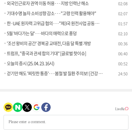
외국인근로자 권역 이동 허용···지방 인력난 해소
02:08
기대수명 늘자 소비성향 감소···"고령 인력 활용해야"
02:07
한·UAE 원자력 고위급 협의···"제3국 원전사업 공동 진출 추진"
01:57
5월 '바다가는 달'···바다의 매력으로 풍덩
02:10
'조선 왕비의 공간' 경복궁 교태전, 다음 달 특별 개방
00:36
트럼프, "중국과 관세 합의 기대" [글로벌 핫이슈]
06:40
오늘의 증시 (25. 04. 23. 16시)
00:52
걷기만 해도 '찌릿한 통증'···봄철 발 질환 주의보! [건강 365]
24:50