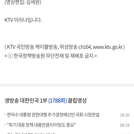
(영상편집: 김세원)
KTV 이리나입니다.
( KTV 국민방송 케이블방송, 위성방송 ch164,
www.ktv.go.kr
)
< ⓒ 한국정책방송원 무단전재 및 재배포 금지 >
생방송 대한민국 1부
(1788회)
클립영상
한덕수 대통령 권한대행 추가경정예산안 국회 시정연설
18:50
"위기 대응 정책 내용만큼 타이밍도 중요"
08:19