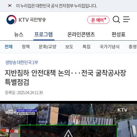
본
메
전
이 누리집은 대한민국 공식 전자정부 누리집입니다.
문
뉴
체
바
바
메
KTV 국민방송
온 에어
로
로
뉴
공식 누리집 주소 확인하기
메뉴 열기
가
가
바
go.kr 주소를 사용하는 누리집은 대한민국 정부기관이 관리하는 누리집입
기
기
로
뉴스
프로그램
온라인콘텐츠
편성표
니다.
가
이밖에 or.kr 또는 .kr등 다른 도메인 주소를 사용하고 있다면 아래 URL에
기
전체
정책
문화/교양
보도
특집
국가기념식
종영
서 도메인 주소를 확인해 보세요
운영중인 공식 누리집보기
생방송 대한민국 1부
지반침하 안전대책 논의···전국 굴착공사장
특별점검
등록일 : 2025.04.24 11:39