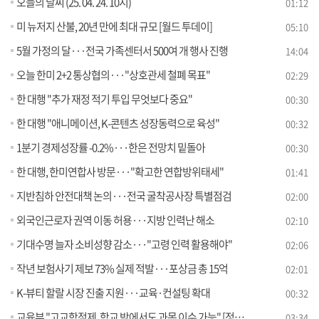
오늘의 날씨 (25. 04. 24. 10시)
01:12
미 뉴저지 산불, 20년 만에 최대 규모 [월드 투데이]
05:10
5월 가정의 달···전국 가족센터서 500여 개 행사 진행
14:04
오늘 한미 2+2 통상협의···"상호관세 철폐 목표"
02:29
한 대행 "추가 재정 적기 투입 무엇보다 중요"
00:30
한 대행 "애니메이션, K-콘텐츠 성장동력으로 육성"
00:32
1분기 경제성장률 -0.2%···한은 전망치 밑돌아
00:30
한 대행, 한미연합사 방문···"확고한 연합방위태세"
01:41
지반침하 안전대책 논의···전국 굴착공사장 특별점검
02:00
외국인근로자 권역 이동 허용···지방 인력난 해소
02:10
기대수명 늘자 소비성향 감소···"고령 인력 활용해야"
02:06
작년 보험사기 제보 73% 실제 적발···포상금 총 15억
02:01
K-뷰티 할랄 시장 진출 지원···교육·컨설팅 확대
00:32
교육부 "고교학점제, 학교 밖에서도 과목 이수 가능" [정책 바로보기]
03:34