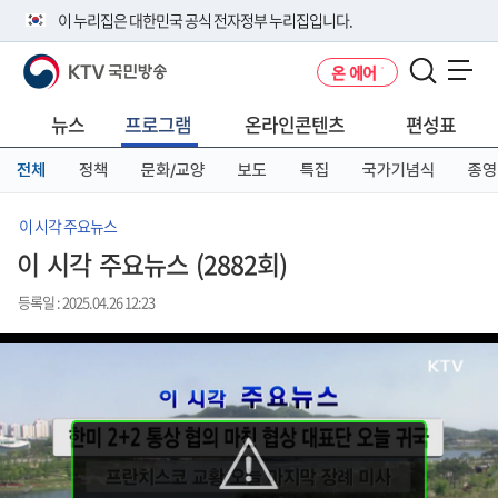
본
메
전
이 누리집은 대한민국 공식 전자정부 누리집입니다.
문
뉴
체
바
바
메
KTV 국민방송
온 에어
로
로
뉴
공식 누리집 주소 확인하기
메뉴 열기
가
가
바
go.kr 주소를 사용하는 누리집은 대한민국 정부기관이 관리하는 누리집입
기
기
로
뉴스
프로그램
온라인콘텐츠
편성표
니다.
가
이밖에 or.kr 또는 .kr등 다른 도메인 주소를 사용하고 있다면 아래 URL에
기
전체
정책
문화/교양
보도
특집
국가기념식
종영
서 도메인 주소를 확인해 보세요
운영중인 공식 누리집보기
이 시각 주요뉴스
이 시각 주요뉴스 (2882회)
등록일 : 2025.04.26 12:23