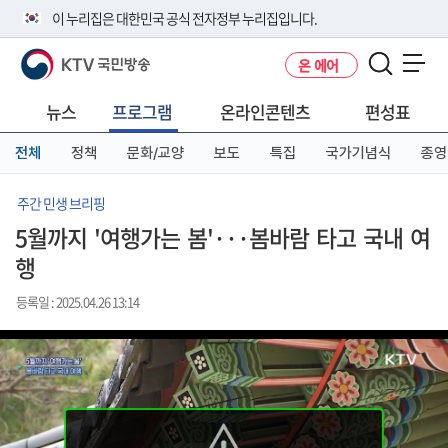
본
메
전
이 누리집은 대한민국 공식 전자정부 누리집입니다.
문
뉴
체
바
바
메
KTV 국민방송
온 에어
로
로
뉴
공식 누리집 주소 확인하기
메뉴 열기
가
가
바
go.kr 주소를 사용하는 누리집은 대한민국 정부기관이 관리하는 누리집입
기
기
로
뉴스
프로그램
온라인콘텐츠
편성표
니다.
가
이밖에 or.kr 또는 .kr등 다른 도메인 주소를 사용하고 있다면 아래 URL에
기
전체
정책
문화/교양
보도
특집
국가기념식
종영
서 도메인 주소를 확인해 보세요
운영중인 공식 누리집보기
주간 민생 브리핑
5월까지 '여행가는 봄'···봄바람 타고 국내 여
행
등록일 : 2025.04.26 13:14