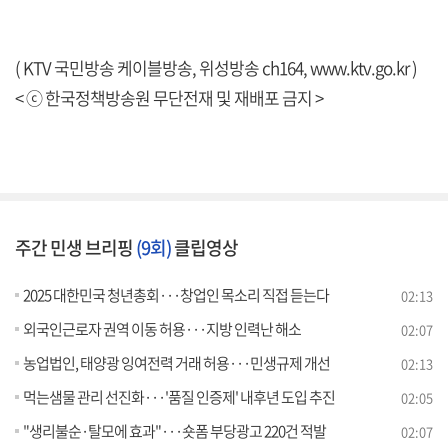
( KTV 국민방송 케이블방송, 위성방송 ch164,
www.ktv.go.kr
)
< ⓒ 한국정책방송원 무단전재 및 재배포 금지 >
주간 민생 브리핑
(9회)
클립영상
2025 대한민국 청년총회···창업인 목소리 직접 듣는다
02:13
외국인근로자 권역 이동 허용···지방 인력난 해소
02:07
농업법인, 태양광 잉여전력 거래 허용···민생규제 개선
02:13
먹는샘물 관리 선진화···'품질 인증제' 내후년 도입 추진
02:05
"생리불순·탈모에 효과"···숏폼 부당광고 220건 적발
02:07