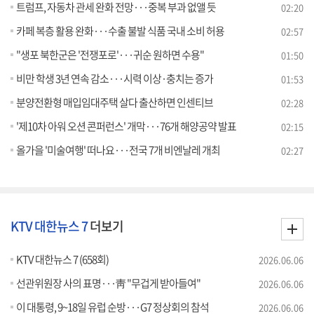
트럼프, 자동차 관세 완화 전망···중복 부과 없앨 듯
02:20
카페 복층 활용 완화···수출 불발 식품 국내 소비 허용
02:57
"생포 북한군은 '전쟁포로'···귀순 원하면 수용"
01:50
비만 학생 3년 연속 감소···시력 이상·충치는 증가
01:53
분양전환형 매입임대주택 살다 출산하면 인센티브
02:28
'제10차 아워 오션 콘퍼런스' 개막···76개 해양공약 발표
02:15
올가을 '미술여행' 떠나요···전국 7개 비엔날레 개최
02:27
KTV 대한뉴스 7
더보기
KTV 대한뉴스 7 (658회)
2026.06.06
선관위원장 사의 표명···靑 "무겁게 받아들여"
2026.06.06
이 대통령, 9~18일 유럽 순방···G7 정상회의 참석
2026.06.06