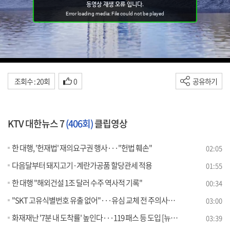
조회수 : 20회
0
공유하기
KTV 대한뉴스 7
(406회)
클립영상
한 대행, '헌재법' 재의요구권 행사···"헌법 훼손"
02:05
다음달부터 돼지고기·계란가공품 할당관세 적용
01:55
한 대행 "해외건설 1조 달러 수주 역사적 기록"
00:34
"SKT 고유식별번호 유출 없어"···유심 교체 전 주의사항은?
03:00
화재재난 '7분 내 도착률' 높인다···119 패스 등 도입 [뉴스의 맥]
03:39