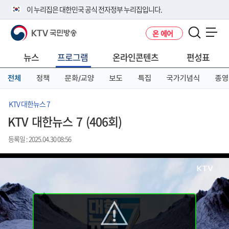
본
메
전
이 누리집은 대한민국 공식 전자정부 누리집입니다.
문
뉴
체
바
바
메
KTV 국민방송
온 에어
로
로
뉴
공식 누리집 주소 확인하기
메뉴 열기
가
가
바
go.kr 주소를 사용하는 누리집은 대한민국 정부기관이 관리하는 누리집입
기
기
로
뉴스
프로그램
온라인콘텐츠
편성표
니다.
가
이밖에 or.kr 또는 .kr등 다른 도메인 주소를 사용하고 있다면 아래 URL에
기
전체
정책
문화/교양
보도
특집
국가기념식
종영
서 도메인 주소를 확인해 보세요
운영중인 공식 누리집보기
KTV 대한뉴스 7
KTV 대한뉴스 7 (406회)
등록일 : 2025.04.30 08:56