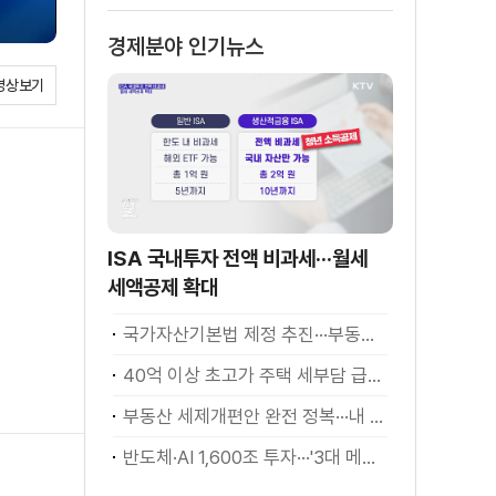
경제분야 인기뉴스
영상보기
ISA 국내투자 전액 비과세···월세
세액공제 확대
국가자산기본법 제정 추진···부동산·주식 등 통합 관리
40억 이상 초고가 주택 세부담 급증···실수요자 보호 강화
부동산 세제개편안 완전 정복···내 세금 어떻게 달라지나? [K-정책 사용법]
반도체·AI 1,600조 투자···'3대 메가프로젝트' 속도