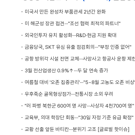
미국서 만든 완성차 부품관세 2년간 완화
미 해군성 장관 접견···"조선 협력 최적의 파트너"
외국인투자 유치 활성화···R&D·현금 지원 확대
금융당국, SKT 유심 유출 점검회의···"부정 인증 없어"
공항 방위각 시설 전면 교체···사망사고 항공사 운항 제
3월 전산업생산 0.9%↑···두 달 연속 증가
여름철 대비 '오존 집중관리'···"5~8월 고농도 오존 비상
우후죽순 골목형상점가···전통시장 소외 우려
"러 파병 북한군 600여 명 사망···사상자 4천700여 명"
교육부, 의대 학장단 회동···"30일 자정 기준 유급 확정"
교황 선출 앞둔 바티칸···분위기 고조 [글로벌 핫이슈]