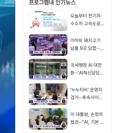
프로그램내 인기뉴스
오늘부터 전기차·
수소차 고속도로
통행료 50% 할인
이마트 돼지고기
납품 9곳 담합···과
징금 31억 원
국세행정 AI 대전
환···'AI혁신담당관'
신설
'누누티비' 운영자
검거···후속사이트
도 폐쇄
이 대통령, 손정의
접견···"AI, 기본 인
프라로 누려야"