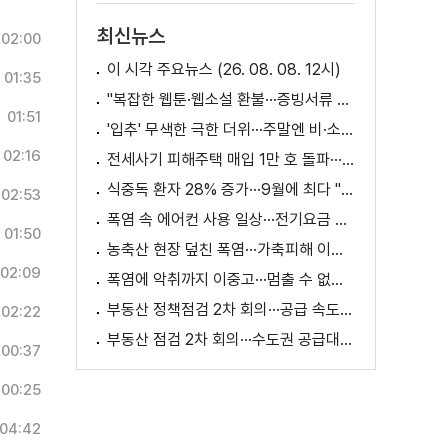
최신뉴스
02:00
이 시각 주요뉴스 (26. 08. 08. 12시)
01:35
"복잡한 웹툰·웹소설 환불···증빙서류 요구까지"
01:51
'입추' 무색한 극한 더위···주말엔 비·소나기
02:16
전세사기 피해주택 매입 1만 호 돌파···피해 지원 속도
식중독 환자 28% 증가···9월에 최다 "입추 방심 금물"
02:53
폭염 속 에어컨 사용 일상···전기요금 줄이려면?
01:50
농축산 현장 덮친 폭염···가축피해 이틀 새 28만 마리↑
02:09
폭염에 악취까지 이중고···멈출 수 없는 필수노동
부동산 정책점검 2차 회의···공급 속도전 본격화하나
02:22
부동산 점검 2차 회의···수도권 공급대책 논의
00:37
00:25
04:42