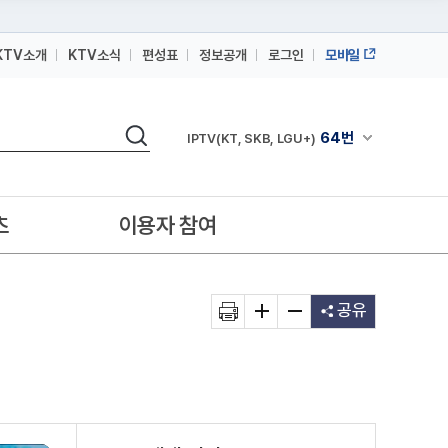
KTV소개
KTV소식
편성표
정보공개
로그인
모바일
164번
스카이라이프
검색
64번
채널안내 펼쳐
IPTV(KT, SKB, LGU+)
164번
스카이라이프
64번
IPTV(KT, SKB, LGU+)
츠
이용자 참여
164번
스카이라이프
공유