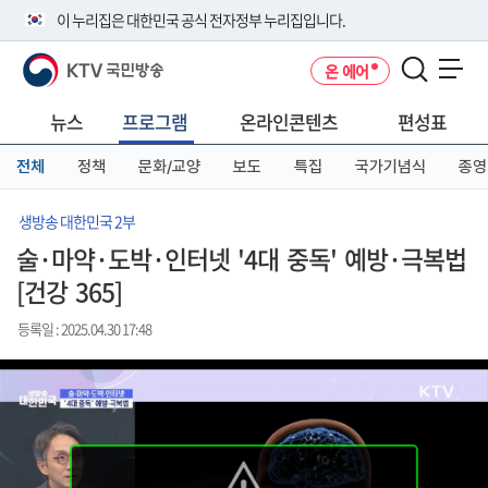
본
메
전
이 누리집은 대한민국 공식 전자정부 누리집입니다.
문
뉴
체
바
바
메
KTV 국민방송
온 에어
로
로
뉴
공식 누리집 주소 확인하기
메뉴 열기
가
가
바
go.kr 주소를 사용하는 누리집은 대한민국 정부기관이 관리하는 누리집입
기
기
로
뉴스
프로그램
온라인콘텐츠
편성표
니다.
가
이밖에 or.kr 또는 .kr등 다른 도메인 주소를 사용하고 있다면 아래 URL에
기
전체
정책
문화/교양
보도
특집
국가기념식
종영
서 도메인 주소를 확인해 보세요
운영중인 공식 누리집보기
생방송 대한민국 2부
술·마약·도박·인터넷 '4대 중독' 예방·극복법
[건강 365]
등록일 : 2025.04.30 17:48