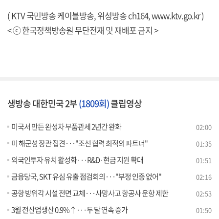
( KTV 국민방송 케이블방송, 위성방송 ch164,
www.ktv.go.kr
)
< ⓒ 한국정책방송원 무단전재 및 재배포 금지 >
생방송 대한민국 2부
(1809회)
클립영상
미국서 만든 완성차 부품관세 2년간 완화
02:00
미 해군성 장관 접견···"조선 협력 최적의 파트너"
01:35
외국인투자 유치 활성화···R&D·현금 지원 확대
01:51
금융당국, SKT 유심 유출 점검회의···"부정 인증 없어"
02:16
공항 방위각 시설 전면 교체···사망사고 항공사 운항 제한
02:53
3월 전산업생산 0.9%↑···두 달 연속 증가
01:50