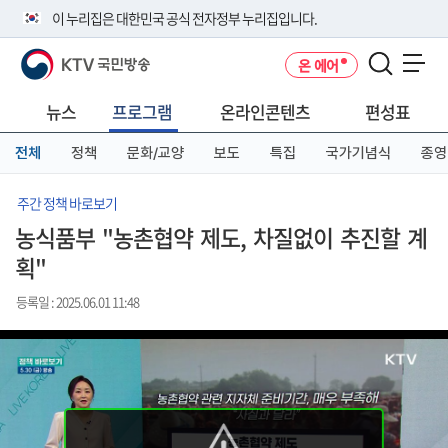
본
메
전
이 누리집은 대한민국 공식 전자정부 누리집입니다.
문
뉴
체
바
바
메
KTV 국민방송
온 에어
로
로
뉴
공식 누리집 주소 확인하기
메뉴 열기
가
가
바
go.kr 주소를 사용하는 누리집은 대한민국 정부기관이 관리하는 누리집입
기
기
로
뉴스
프로그램
온라인콘텐츠
편성표
니다.
가
이밖에 or.kr 또는 .kr등 다른 도메인 주소를 사용하고 있다면 아래 URL에
기
전체
정책
문화/교양
보도
특집
국가기념식
종영
서 도메인 주소를 확인해 보세요
운영중인 공식 누리집보기
주간 정책 바로보기
농식품부 "농촌협약 제도, 차질없이 추진할 계
획"
등록일 : 2025.06.01 11:48