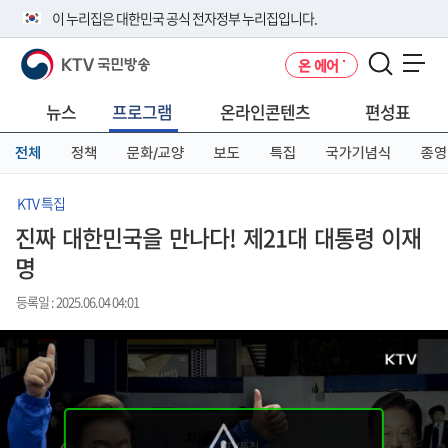
본
메
전
이 누리집은 대한민국 공식 전자정부 누리집입니다.
문
뉴
체
바
바
메
KTV 국민방송
온 에어
로
로
뉴
공식 누리집 주소 확인하기
메뉴 열기
가
가
바
go.kr 주소를 사용하는 누리집은 대한민국 정부기관이 관리하는 누리집입
기
기
로
뉴스
프로그램
온라인콘텐츠
편성표
니다.
가
이밖에 or.kr 또는 .kr등 다른 도메인 주소를 사용하고 있다면 아래 URL에
기
전체
정책
문화/교양
보도
특집
국가기념식
종영
서 도메인 주소를 확인해 보세요
운영중인 공식 누리집보기
KTV 특집
진짜 대한민국을 만나다! 제21대 대통령 이재
명
등록일 : 2025.06.04 04:01