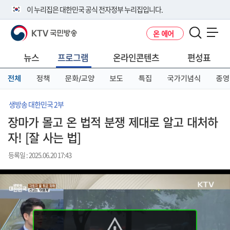
본
메
전
이 누리집은 대한민국 공식 전자정부 누리집입니다.
문
뉴
체
바
바
메
KTV 국민방송
온 에어
로
로
뉴
공식 누리집 주소 확인하기
메뉴 열기
가
가
바
go.kr 주소를 사용하는 누리집은 대한민국 정부기관이 관리하는 누리집입
기
기
로
뉴스
프로그램
온라인콘텐츠
편성표
니다.
가
이밖에 or.kr 또는 .kr등 다른 도메인 주소를 사용하고 있다면 아래 URL에
기
전체
정책
문화/교양
보도
특집
국가기념식
종영
서 도메인 주소를 확인해 보세요
운영중인 공식 누리집보기
생방송 대한민국 2부
장마가 몰고 온 법적 분쟁 제대로 알고 대처하
자! [잘 사는 법]
등록일 : 2025.06.20 17:43