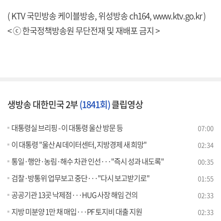
( KTV 국민방송 케이블방송, 위성방송 ch164,
www.ktv.go.kr
)
< ⓒ 한국정책방송원 무단전재 및 재배포 금지 >
생방송 대한민국 2부
(1841회)
클립영상
대통령실 브리핑 - 이 대통령 울산 방문 등
07:00
이 대통령 "울산 AI 데이터센터, 지방경제 새 희망"
02:34
통일·행안·농림·해수 차관 인선···"즉시 성과 내도록"
00:35
검찰·방통위 업무보고 중단···"다시 보고받기로"
01:55
공공기관 13곳 낙제점···HUG 사장 해임 건의
02:33
지방 미분양 1만 채 매입···PF 토지비 대출 지원
02:33