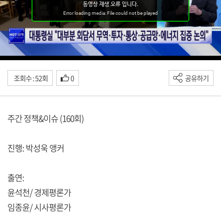
조회수 : 52회
0
공유하기
주간 정책&이슈 (160회)
진행: 박성욱 앵커
출연:
윤석천/ 경제평론가
임종윤/ 시사평론가