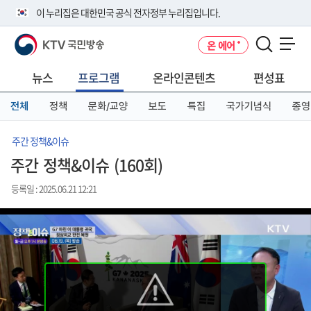
본
메
전
이 누리집은 대한민국 공식 전자정부 누리집입니다.
문
뉴
체
바
바
메
KTV 국민방송
온 에어
로
로
뉴
공식 누리집 주소 확인하기
메뉴 열기
가
가
바
go.kr 주소를 사용하는 누리집은 대한민국 정부기관이 관리하는 누리집입
기
기
로
뉴스
프로그램
온라인콘텐츠
편성표
니다.
가
이밖에 or.kr 또는 .kr등 다른 도메인 주소를 사용하고 있다면 아래 URL에
기
전체
정책
문화/교양
보도
특집
국가기념식
종영
서 도메인 주소를 확인해 보세요
운영중인 공식 누리집보기
주간 정책&이슈
주간 정책&이슈 (160회)
등록일 : 2025.06.21 12:21