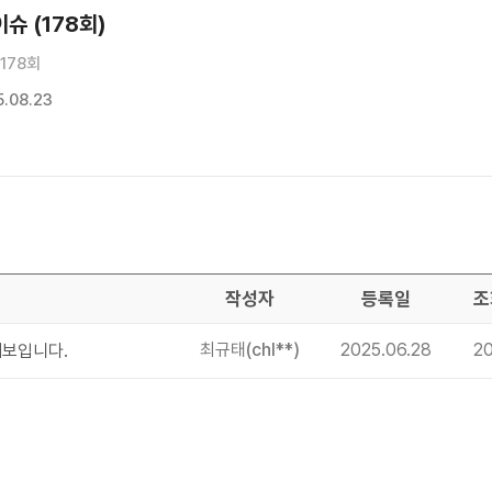
슈 (178회)
178회
.08.23
작성자
등록일
조
최규태
(chl**)
2025.06.28
2
해보입니다.