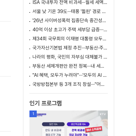
ISA 국내투자 전액 비과세···월세 세액공제 확대
서울 낮 기온 39도···태풍 '돌핀' 경로 변수
'26년 사이버성폭력 집중단속 중간성과 발표···향후 추진계획은?
40억 이상 초고가 주택 세부담 급증···실수요자 보호 강화
제34회 국무회의 이재명 대통령 모두발언
국가자산기본법 제정 추진···부동산·주식 등 통합 관리
나라의 평화, 국민의 자부심 대체불가 대한민국 이재명 대통령 모두말씀
부동산 세제개편안 완전 정복···내 세금 어떻게 달라지나? [K-정책 사용법]
"AI 혜택, 모두가 누려야"···'모두의 AI 성장사다리' 출범
국방방첩본부 등 3개 조직 창설···"어두운 방첩사 결별"
인기 프로그램
1