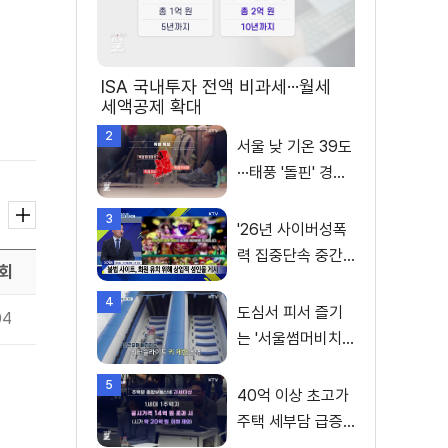
ISA 국내투자 전액 비과세···월세
세액공제 확대
2
서울 낮 기온 39도
···태풍 '돌핀' 경로
변수
3
'26년 사이버성폭
력 집중단속 중간
회
성과 발표···향후 추
4
진계획은?
도심서 피서 즐기
04
는 '서울썸머비치'
인기몰이
5
40억 이상 초고가
주택 세부담 급증···
실수요자 보호 강