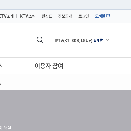
KTV소개
KTV소식
편성표
정보공개
로그인
모바일
164번
스카이라이프
검색
64번
채널안내 펼쳐
IPTV(KT, SKB, LGU+)
164번
스카이라이프
64번
IPTV(KT, SKB, LGU+)
츠
이용자 참여
164번
스카이라이프
영
담·해설