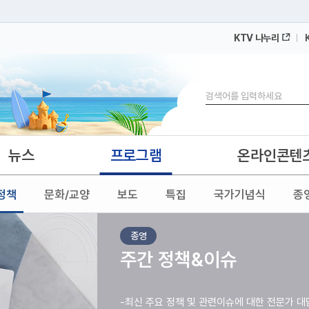
KTV 나누리
 누리집입니다.
 아래 URL에서 도메인 주소를 확인해 보세요
검색
뉴스
프로그램
온라인콘텐
정책
문화/교양
보도
특집
국가기념식
종
종영
주간 정책&이슈
-최신 주요 정책 및 관련이슈에 대한 전문가 대