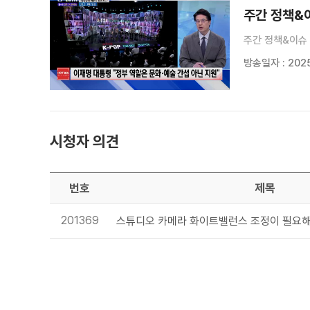
주간 정책&이
주간 정책&이슈 
방송일자 : 2025
시청자 의견
번호
제목
201369
스튜디오 카메라 화이트밸런스 조정이 필요