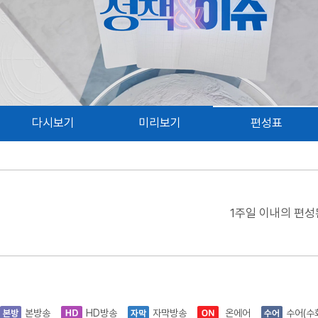
다시보기
미리보기
편성표
1주일 이내의 편성
본방송
HD방송
자막방송
온에어
수어(수