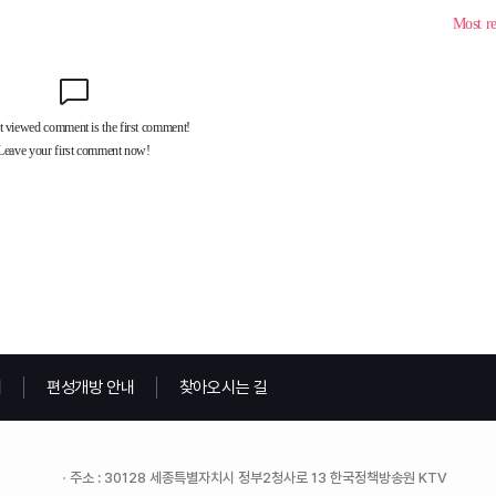
내
편성개방 안내
찾아오시는 길
주소 : 30128 세종특별자치시 정부2청사로 13 한국정책방송원 KTV