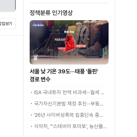
정책분류 인기영상
팝업보기
서울 낮 기온 39도···태풍 '돌핀'
경로 변수
ISA 국내투자 전액 비과세···월세 세액공제 확대
국가자산기본법 제정 추진···부동산·주식 등 통합 관리
'26년 사이버성폭력 집중단속 중간성과 발표···향후 추진계획은?
식약처, "'스테비아 토마토', 농산물 아닌 가공식품"