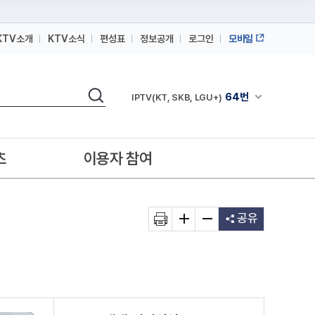
KTV소개
KTV소식
편성표
정보공개
로그인
모바일
164번
스카이라이프
검색
64번
채널안내 펼쳐
IPTV(KT, SKB, LGU+)
164번
스카이라이프
64번
IPTV(KT, SKB, LGU+)
츠
이용자 참여
164번
스카이라이프
공유