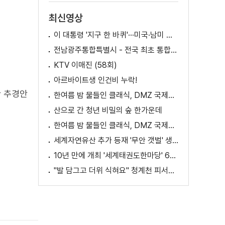
최신영상
이 대통령 '지구 한 바퀴'···미국·남미 순방 성과는? / AX 대전환의 시대! 국민 위한 적극 행정은?
전남광주통합특별시 - 전국 최초 통합돌봄 모델
KTV 이매진 (58회)
아르바이트생 인건비 누락!
한 추경안
한여름 밤 물들인 클래식, DMZ 국제음악제 성황
산으로 간 청년 비밀의 숲 한가운데
한여름 밤 물들인 클래식, DMZ 국제음악제 성황
세계자연유산 추가 등재 '무안 갯벌' 생태 체험
10년 만에 개최 '세계태권도한마당' 61개국 참가
"발 담그고 더위 식혀요" 청계천 피서지로 인기