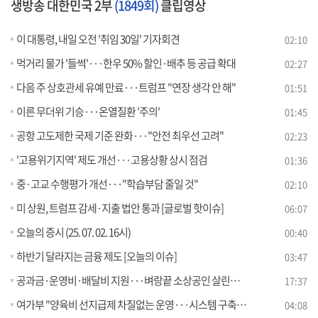
생방송 대한민국 2부
(1849회)
클립영상
이 대통령, 내일 오전 '취임 30일' 기자회견
02:10
먹거리 물가 '들썩'···한우 50% 할인·배추 등 공급 확대
02:27
다음 주 상호관세 유예 만료···트럼프 "연장 생각 안 해"
01:51
이른 무더위 기승···온열질환 '주의'
01:45
공항 고도제한 국제 기준 완화···"안전 최우선 고려"
02:23
'고용위기지역' 제도 개선···고용상황 상시 점검
01:36
중·고교 수행평가 개선···"학습부담 줄일 것"
02:10
미 상원, 트럼프 감세·지출 법안 통과 [글로벌 핫이슈]
06:07
오늘의 증시 (25. 07. 02. 16시)
00:40
하반기 달라지는 금융 제도 [오늘의 이슈]
03:47
공과금·운영비·배달비 지원···벼랑끝 소상공인 살린다 [경제&이슈]
17:37
여가부 "양육비 선지급제 차질없는 운영···시스템 구축" [정책 바로보기]
04:08