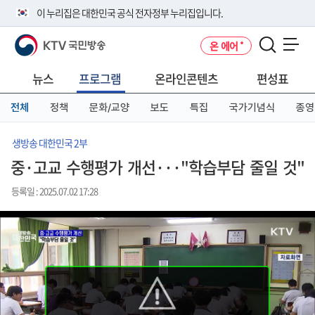
본
메
전
이 누리집은 대한민국 공식 전자정부 누리집입니다.
문
뉴
체
바
바
메
KTV 국민방송
온 에어
로
로
뉴
공식 누리집 주소 확인하기
메뉴 열기
가
가
바
go.kr 주소를 사용하는 누리집은 대한민국 정부기관이 관리하는 누리집입
기
기
로
뉴스
프로그램
온라인콘텐츠
편성표
니다.
가
이밖에 or.kr 또는 .kr등 다른 도메인 주소를 사용하고 있다면 아래 URL에
기
전체
정책
문화/교양
보도
특집
국가기념식
종영
서 도메인 주소를 확인해 보세요
운영중인 공식 누리집보기
생방송 대한민국 2부
중·고교 수행평가 개선···"학습부담 줄일 것"
등록일 : 2025.07.02 17:28