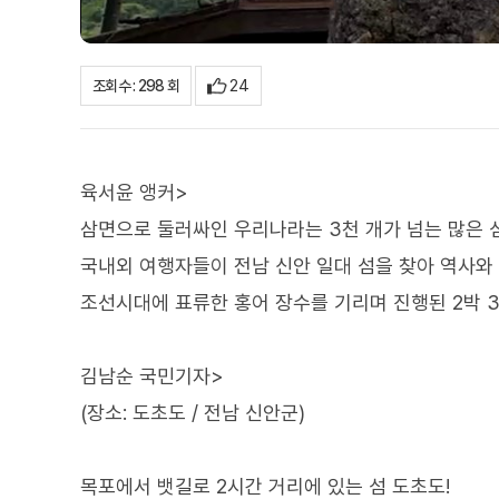
24
조회수 : 298 회
육서윤 앵커>
삼면으로 둘러싸인 우리나라는 3천 개가 넘는 많은 
국내외 여행자들이 전남 신안 일대 섬을 찾아 역사와 
조선시대에 표류한 홍어 장수를 기리며 진행된 2박 
김남순 국민기자>
(장소: 도초도 / 전남 신안군)
목포에서 뱃길로 2시간 거리에 있는 섬 도초도!