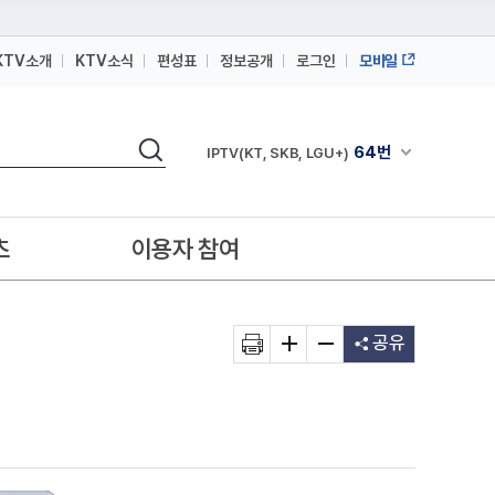
KTV소개
KTV소식
편성표
정보공개
로그인
모바일
164번
스카이라이프
검색
64번
채널안내 펼쳐
IPTV(KT, SKB, LGU+)
164번
스카이라이프
64번
IPTV(KT, SKB, LGU+)
츠
이용자 참여
164번
스카이라이프
공유