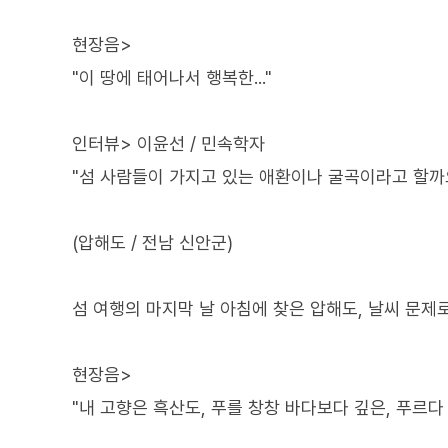
현장음>
"이 땅에 태어나서 행복한..."
인터뷰> 이윤선 / 민속학자
"섬 사람들이 가지고 있는 애환이나 굴곡이라고 할까요
(압해도 / 전남 신안군)
섬 여행의 마지막 날 아침에 찾은 압해도, 날씨 문제
현장음>
"내 고향은 흑산도, 푸를 창창 바다보다 깊은, 푸르다 못