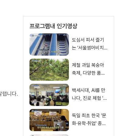
프로그램내 인기영상
도심서 피서 즐기
는 '서울썸머비치'
인기몰이
제철 과일 복숭아
축제, 다양한 품종·
체험 즐겨
백세시대, AI를 만
달랩니다.
나다, 진로 체험 'AI
창작 아이돌' 쇼케
이스
독일 최초 한국 '문
화·유학·취업' 종합
박람회