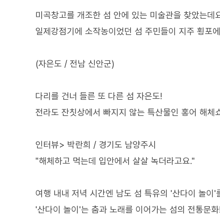
미곡창고를 개조한 섬 안에 있는 미술관을 찾았는데요
일제강점기에 소작농이었던 섬 주민들이 지주 횡포에 
(자은도 / 전남 신안군)
다리를 건너 들른 또 다른 섬 자은도!
전라도 잔칫상에서 빠지지 않는 특산물인 홍어 해체
인터뷰> 박란희 / 경기도 남양주시
"해체하고 먹는데 입안에서 살살 녹더라고요."
여행 내내 저녁 시간엔 남도 섬 특유의 '산다이 놀이'
'산다이 놀이'는 춤과 노래를 이어가는 섬의 전통문화