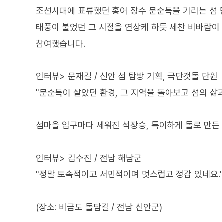
조선시대에 표류했던 홍어 장수 문순득을 기리는 섬
태풍이 불었던 그 시절을 연상케 하듯 세찬 비바람이 
참여했습니다.
인터뷰> 문재길 / 신안 섬 탐방 기획, 극단갯돌 단원
"문순득이 살았던 환경, 그 지역을 돌아보고 섬의 삶과
섬마을 입구마다 세워진 석장승, 특이하게 돌로 만든
인터뷰> 김수진 / 전남 해남군
"정말 토속적이고 서민적이며 멋스럽고 정감 있네요.
(장소: 비금도 돌담길 / 전남 신안군)