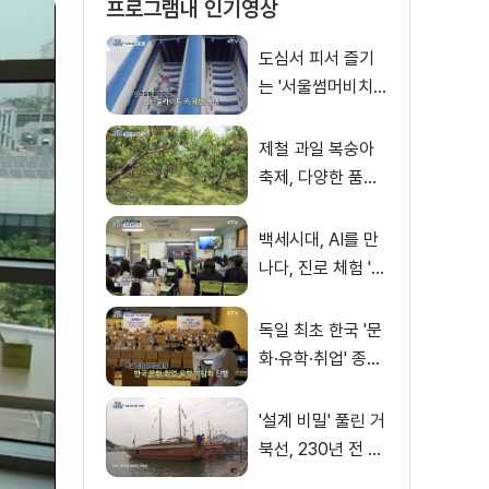
프로그램내 인기영상
도심서 피서 즐기
는 '서울썸머비치'
인기몰이
제철 과일 복숭아
축제, 다양한 품종·
체험 즐겨
백세시대, AI를 만
나다, 진로 체험 'AI
창작 아이돌' 쇼케
이스
독일 최초 한국 '문
화·유학·취업' 종합
박람회
'설계 비밀' 풀린 거
북선, 230년 전 기
록으로 재현