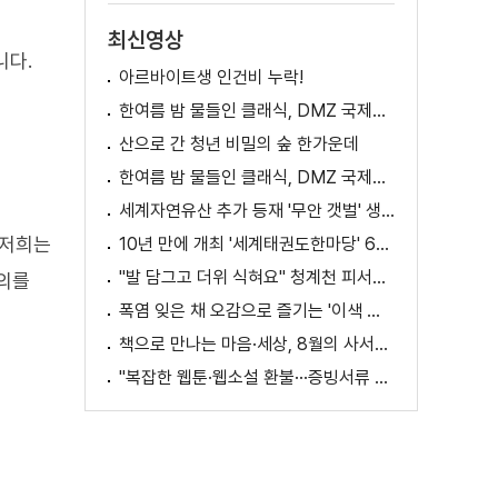
최신영상
니다.
아르바이트생 인건비 누락!
한여름 밤 물들인 클래식, DMZ 국제음악제 성황
산으로 간 청년 비밀의 숲 한가운데
한여름 밤 물들인 클래식, DMZ 국제음악제 성황
세계자연유산 추가 등재 '무안 갯벌' 생태 체험
 저희는
10년 만에 개최 '세계태권도한마당' 61개국 참가
"발 담그고 더위 식혀요" 청계천 피서지로 인기
문의를
폭염 잊은 채 오감으로 즐기는 '이색 독서' 인기
책으로 만나는 마음·세상, 8월의 사서추천도서
"복잡한 웹툰·웹소설 환불···증빙서류 요구까지"