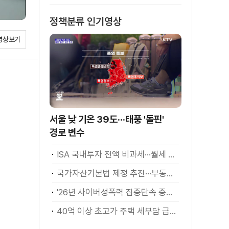
정책분류 인기영상
영상보기
서울 낮 기온 39도···태풍 '돌핀'
경로 변수
ISA 국내투자 전액 비과세···월세 세액공제 확대
국가자산기본법 제정 추진···부동산·주식 등 통합 관리
'26년 사이버성폭력 집중단속 중간성과 발표···향후 추진계획은?
40억 이상 초고가 주택 세부담 급증···실수요자 보호 강화