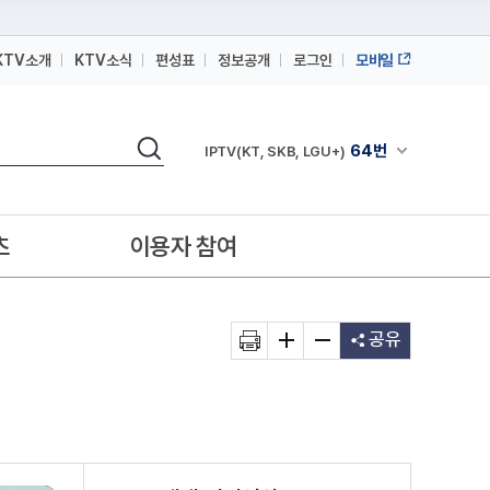
KTV소개
KTV소식
편성표
정보공개
로그인
모바일
164번
스카이라이프
검색
64번
채널안내 펼쳐
IPTV(KT, SKB, LGU+)
164번
스카이라이프
64번
IPTV(KT, SKB, LGU+)
츠
이용자 참여
164번
스카이라이프
공유