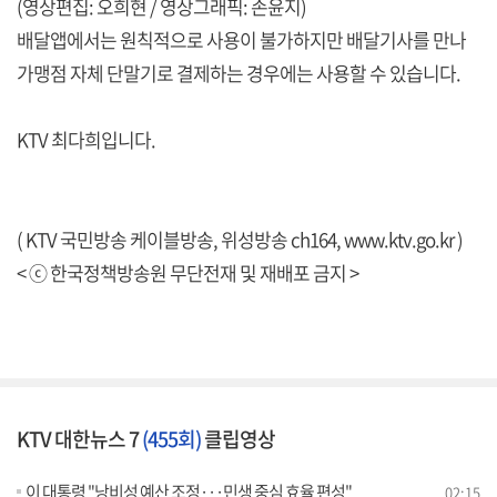
(영상편집: 오희현 / 영상그래픽: 손윤지)
배달앱에서는 원칙적으로 사용이 불가하지만 배달기사를 만나
가맹점 자체 단말기로 결제하는 경우에는 사용할 수 있습니다.
KTV 최다희입니다.
( KTV 국민방송 케이블방송, 위성방송 ch164,
www.ktv.go.kr
)
< ⓒ 한국정책방송원 무단전재 및 재배포 금지 >
KTV 대한뉴스 7
(455회)
클립영상
이 대통령 "낭비성 예산 조정···민생 중심 효율 편성"
02:15