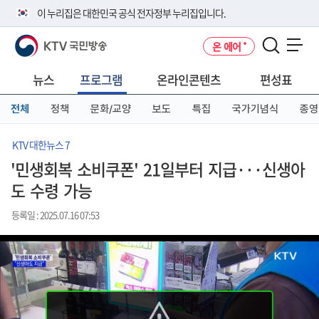
본
메
전
이 누리집은 대한민국 공식 전자정부 누리집입니다.
문
뉴
체
바
바
메
KTV 국민방송
온 에어
로
로
뉴
공식 누리집 주소 확인하기
메뉴 열기
가
가
바
go.kr 주소를 사용하는 누리집은 대한민국 정부기관이 관리하는 누리집입
기
기
로
뉴스
프로그램
온라인콘텐츠
편성표
니다.
가
이밖에 or.kr 또는 .kr등 다른 도메인 주소를 사용하고 있다면 아래 URL에
기
전체
정책
문화/교양
보도
특집
국가기념식
종영
서 도메인 주소를 확인해 보세요
운영중인 공식 누리집보기
KTV 대한뉴스 7
'민생회복 소비쿠폰' 21일부터 지급···신생아
도 수령 가능
등록일 : 2025.07.16 07:53