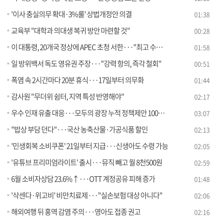
'이사 충실의무 확대·3%룰' 상법개정안 의결
01:38
교육부 "대학과 의대생 복귀 방안 마련할 것"
00:28
이 대통령, 20개국 정상에 APEC 초청 서한···"최고 수준 개최"
01:58
일 방위백서 독도 영유권 주장···"강력 항의, 즉각 철회"
00:51
폭염 속 2시간마다 20분 휴식···17일부터 의무화
01:44
감사원 "무더위 쉼터, 지역 특성 반영해야"
02:17
우수 인재 유출 대응···모두의 광장 누적 정책제안 100만 건 돌파
03:07
"밥상 부담 던다"···국산 농축산물·가공식품 할인
02:13
'민생회복 소비쿠폰' 21일부터 지급···신생아도 수령 가능
02:05
'유튜브 프리미엄라이트' 출시···뮤직 빼고 월 8천500원
02:59
6월 소비자상담 23.6%↑···OTT 계정공유 피해 증가
01:48
'삭센다·위고비' 비만치료제···"실손보험 대상 아니다"
02:06
해외여행 뒤 홍역 감염 주의···영아도 접종 권고
02:16