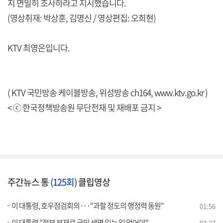
지 면밀히 조사하라고 지시했습니다.
(영상취재: 박상훈, 김명신 / 영상편집: 오희현)
KTV 최영은입니다.
( KTV 국민방송 케이블방송, 위성방송 ch164,
www.ktv.go.kr
)
< ⓒ 한국정책방송원 무단전재 및 재배포 금지 >
주간뉴스 통
(125회)
클립영상
이 대통령, 호우점검회의···"과할 정도의 행정력 동원"
01:56
이 대통령 "정부 부재로 국민 생명 잃는 일 없어야"
02:37