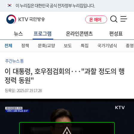
본
메
전
이 누리집은 대한민국 공식 전자정부 누리집입니다.
문
뉴
체
바
바
메
KTV 국민방송
온 에어
로
로
뉴
공식 누리집 주소 확인하기
메뉴 열기
가
가
바
go.kr 주소를 사용하는 누리집은 대한민국 정부기관이 관리하는 누리집입
기
기
로
뉴스
프로그램
온라인콘텐츠
편성표
니다.
가
이밖에 or.kr 또는 .kr등 다른 도메인 주소를 사용하고 있다면 아래 URL에
기
전체
정책
문화/교양
보도
특집
국가기념식
종영
서 도메인 주소를 확인해 보세요
운영중인 공식 누리집보기
주간뉴스 통
이 대통령, 호우점검회의···"과할 정도의 행
정력 동원"
등록일 : 2025.07.19 17:28