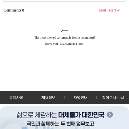
공지사항
채용정보
채널안내
찾아오시는 길
30128 세종특별자치시 정부2청사로 13 한국정책방송원 KTV
TEL: 044-204-8000
Copyrightⓒ KTV 국민방송 All Rights Reserved.