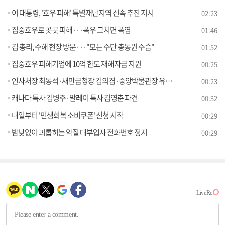
이 대통령, '호우 피해' 특별재난지역 신속 추진 지시
02:23
집중호우로 곳곳 피해···폭우 그치면 폭염
01:46
김 총리, 수해 현장 방문···"모든 수단 총동원 수습"
01:52
집중호우 피해기업에 10억 한도 재해자금 지원
00:25
인사처장 최동석·새만금청장 김의겸·중앙박물관장 유홍준
00:23
캐나다 특사 김병주·말레이 특사 김영춘 파견
00:32
내일부터 '민생회복 소비쿠폰' 신청 시작
00:29
밤낮없이 괴롭히는 악질 대부업자 전화번호 정지
00:29