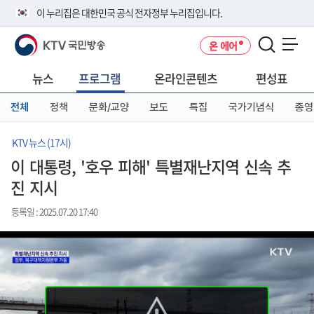
본
메
전
이 누리집은 대한민국 공식 전자정부 누리집입니다.
문
뉴
체
바
바
메
KTV 국민방송
온 에어
로
로
뉴
공식 누리집 주소 확인하기
메뉴 열기
가
가
바
go.kr 주소를 사용하는 누리집은 대한민국 정부기관이 관리하는 누리집입
기
기
로
뉴스
프로그램
온라인콘텐츠
편성표
니다.
가
이밖에 or.kr 또는 .kr등 다른 도메인 주소를 사용하고 있다면 아래 URL에
기
전체
정책
문화/교양
보도
특집
국가기념식
종영
서 도메인 주소를 확인해 보세요
운영중인 공식 누리집보기
KTV 뉴스 (17시)
이 대통령, '호우 피해' 특별재난지역 신속 추
진 지시
등록일 : 2025.07.20 17:40