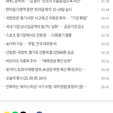
APEC 준비위···김 총리 "인프라 소홀함 없도록 최선"
01:38
한미일 다영역 훈련 '프리덤 에지' 15~19일 실시
01:44
국방장관 '총기사망' 사고에 군 지휘관 회의···"기강 확립"
00:47
국내 기업 남녀 임금격차 30.7% '심화'···공공기관 감소
02:32
스포츠 경기장에서도 친환경···다회용기 열풍
02:39
늦더위 기승···주말, 전국 대부분 비
02:05
산림청·국방부, 헬기로 강릉에 물 1천660톤 공급
00:28
비브리오 식중독 주의···"예측정보 확인 당부"
00:32
로이터 / 8.29 이재명 정부, AI 성장 위한 예산 확대 [외신에 비친 한국]
05:00
오늘의 증시 (25. 09. 05. 16시)
00:42
진화하는 ‘보이스피싱’ 사기 수법·대처 방법 총정리! [잘 사는 법]
26:45