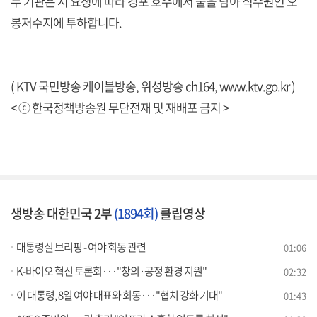
두 기관은 시 요청에 따라 경포 호수에서 물을 담아 식수원인 오
봉저수지에 투하합니다.
( KTV 국민방송 케이블방송, 위성방송 ch164,
www.ktv.go.kr
)
< ⓒ 한국정책방송원 무단전재 및 재배포 금지 >
생방송 대한민국 2부
(1894회)
클립영상
대통령실 브리핑 - 여야 회동 관련
01:06
K-바이오 혁신 토론회···"창의·공정 환경 지원"
02:32
이 대통령, 8일 여야 대표와 회동···"협치 강화 기대"
01:43