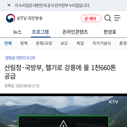
본
메
전
이 누리집은 대한민국 공식 전자정부 누리집입니다.
문
뉴
체
바
바
메
KTV 국민방송
온 에어
로
로
뉴
공식 누리집 주소 확인하기
메뉴 열기
가
가
바
go.kr 주소를 사용하는 누리집은 대한민국 정부기관이 관리하는 누리집입
기
기
로
뉴스
프로그램
온라인콘텐츠
편성표
니다.
가
이밖에 or.kr 또는 .kr등 다른 도메인 주소를 사용하고 있다면 아래 URL에
기
전체
정책
문화/교양
보도
특집
국가기념식
종영
서 도메인 주소를 확인해 보세요
운영중인 공식 누리집보기
생방송 대한민국 2부
산림청·국방부, 헬기로 강릉에 물 1천660톤
공급
등록일 : 2025.09.05 17:31