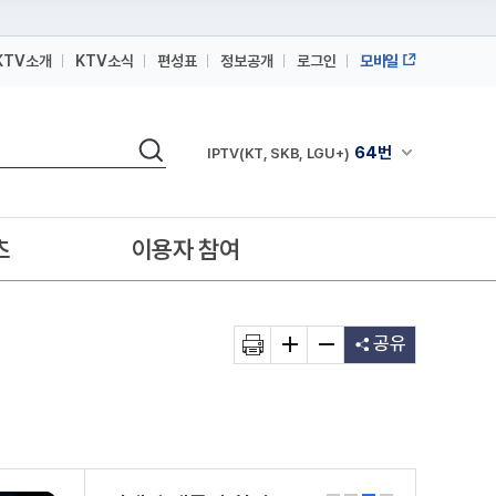
KTV소개
KTV소식
편성표
정보공개
로그인
모바일
164번
스카이라이프
검색
64번
채널안내 펼쳐
IPTV(KT, SKB, LGU+)
164번
스카이라이프
64번
IPTV(KT, SKB, LGU+)
츠
이용자 참여
164번
스카이라이프
공유