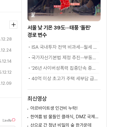
서울 낮 기온 39도···태풍 '돌핀'
경로 변수
.12.28
ISA 국내투자 전액 비과세···월세 세액공제 확대
.12.24
국가자산기본법 제정 추진···부동산·주식 등 통합 관리
.12.14
'26년 사이버성폭력 집중단속 중간성과 발표···향후 추진계획은?
.12.12
40억 이상 초고가 주택 세부담 급증···실수요자 보호 강화
.12.09
최신영상
아르바이트생 인건비 누락!
한여름 밤 물들인 클래식, DMZ 국제음악제 성황
산으로 간 청년 비밀의 숲 한가운데