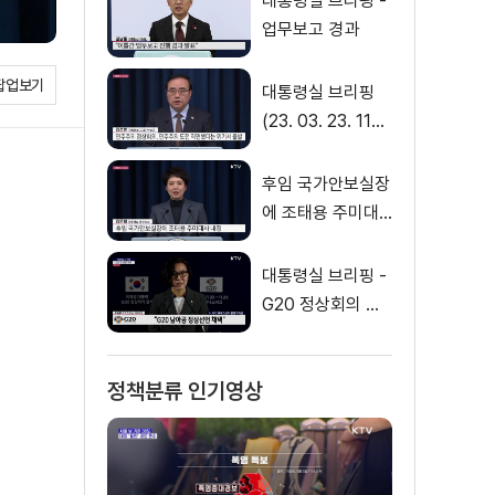
대통령실 브리핑 -
업무보고 경과
팝업보기
대통령실 브리핑
(23. 03. 23. 11
시)
후임 국가안보실장
에 조태용 주미대
사 내정
대통령실 브리핑 -
G20 정상회의 관
련
정책분류 인기영상