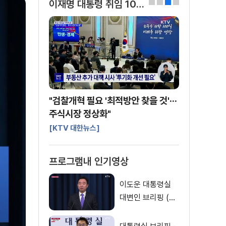
이재명 대통령 취임 100일 기자회견
0
1
2
3
"검찰개혁 필요 '최적방안 찾을 것'···
주식시장 정상화"
[KTV 대한뉴스]
프로그램내 인기영상
이도운 대통령실
대변인 브리핑 (2
3. 03. 06. 15시)