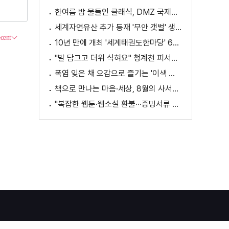
한여름 밤 물들인 클래식, DMZ 국제음악제 성황
세계자연유산 추가 등재 '무안 갯벌' 생태 체험
10년 만에 개최 '세계태권도한마당' 61개국 참가
"발 담그고 더위 식혀요" 청계천 피서지로 인기
폭염 잊은 채 오감으로 즐기는 '이색 독서' 인기
책으로 만나는 마음·세상, 8월의 사서추천도서
"복잡한 웹툰·웹소설 환불···증빙서류 요구까지"