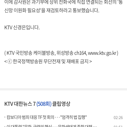
이에 감사원은 과기부에 상위 전화국에 직접 연결되는 회선의 '통
신망 이원화 필요성'을 재검토하라고 통보했습니다.
KTV 신경은입니다.
( KTV 국민방송 케이블방송, 위성방송 ch164,
www.ktv.go.kr
)
< ⓒ 한국정책방송원 무단전재 및 재배포 금지 >
KTV 대한뉴스 7
(508회)
클립영상
캄보디아 범죄 대응 TF 첫 회의···"엄격히 법 집행"
02:26
이 대통령 "문화, 국력의 핵심···문화생태계 종합 대책 필요"
01:51