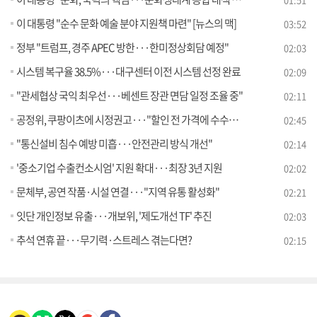
이 대통령 "순수 문화 예술 분야 지원책 마련" [뉴스의 맥]
03:52
정부 "트럼프, 경주 APEC 방한···한미정상회담 예정"
02:03
시스템 복구율 38.5%···대구센터 이전 시스템 선정 완료
02:09
"관세협상 국익 최우선···베센트 장관 면담 일정 조율 중"
02:11
공정위, 쿠팡이츠에 시정권고···"할인 전 가격에 수수료 부과"
02:45
"통신설비 침수 예방 미흡···안전관리 방식 개선"
02:14
'중소기업 수출컨소시엄' 지원 확대···최장 3년 지원
02:02
문체부, 공연 작품·시설 연결···"지역 유통 활성화"
02:21
잇단 개인정보 유출···개보위, '제도개선 TF' 추진
02:03
추석 연휴 끝···무기력·스트레스 겪는다면?
02:15