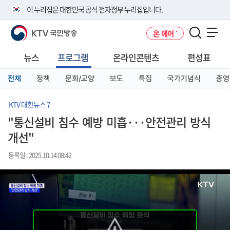
본
메
전
이 누리집은 대한민국 공식 전자정부 누리집입니다.
문
뉴
체
바
바
메
KTV 국민방송
온 에어
로
로
뉴
공식 누리집 주소 확인하기
메뉴 열기
가
가
바
go.kr 주소를 사용하는 누리집은 대한민국 정부기관이 관리하는 누리집입
기
기
로
뉴스
프로그램
온라인콘텐츠
편성표
니다.
가
이밖에 or.kr 또는 .kr등 다른 도메인 주소를 사용하고 있다면 아래 URL에
기
전체
정책
문화/교양
보도
특집
국가기념식
종영
서 도메인 주소를 확인해 보세요
운영중인 공식 누리집보기
KTV 대한뉴스 7
"통신설비 침수 예방 미흡···안전관리 방식
개선"
등록일 : 2025.10.14 08:42