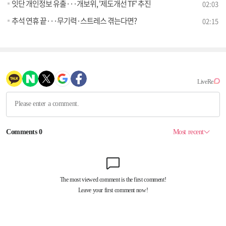
잇단 개인정보 유출···개보위, '제도개선 TF' 추진
02:03
추석 연휴 끝···무기력·스트레스 겪는다면?
02:15