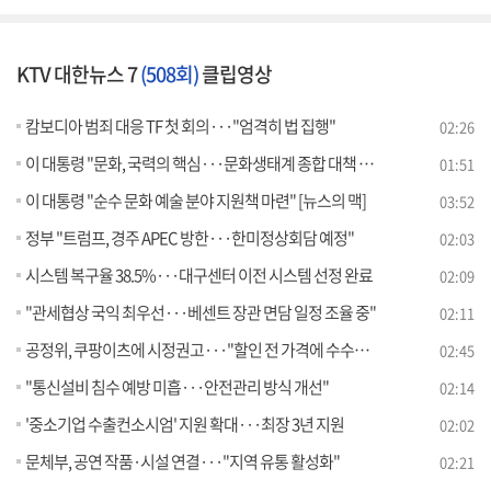
KTV 대한뉴스 7
(508회)
클립영상
캄보디아 범죄 대응 TF 첫 회의···"엄격히 법 집행"
02:26
이 대통령 "문화, 국력의 핵심···문화생태계 종합 대책 필요"
01:51
이 대통령 "순수 문화 예술 분야 지원책 마련" [뉴스의 맥]
03:52
정부 "트럼프, 경주 APEC 방한···한미정상회담 예정"
02:03
시스템 복구율 38.5%···대구센터 이전 시스템 선정 완료
02:09
"관세협상 국익 최우선···베센트 장관 면담 일정 조율 중"
02:11
공정위, 쿠팡이츠에 시정권고···"할인 전 가격에 수수료 부과"
02:45
"통신설비 침수 예방 미흡···안전관리 방식 개선"
02:14
'중소기업 수출컨소시엄' 지원 확대···최장 3년 지원
02:02
문체부, 공연 작품·시설 연결···"지역 유통 활성화"
02:21