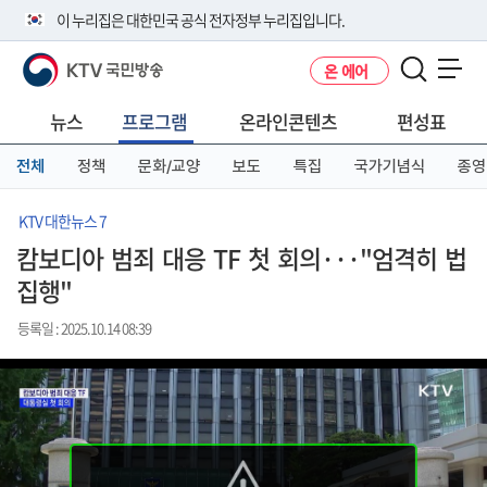
본
메
전
이 누리집은 대한민국 공식 전자정부 누리집입니다.
문
뉴
체
바
바
메
KTV 국민방송
온 에어
로
로
뉴
공식 누리집 주소 확인하기
메뉴 열기
가
가
바
go.kr 주소를 사용하는 누리집은 대한민국 정부기관이 관리하는 누리집입
기
기
로
뉴스
프로그램
온라인콘텐츠
편성표
니다.
가
이밖에 or.kr 또는 .kr등 다른 도메인 주소를 사용하고 있다면 아래 URL에
기
전체
정책
문화/교양
보도
특집
국가기념식
종영
서 도메인 주소를 확인해 보세요
운영중인 공식 누리집보기
KTV 대한뉴스 7
캄보디아 범죄 대응 TF 첫 회의···"엄격히 법
집행"
등록일 : 2025.10.14 08:39