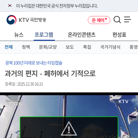
본
메
전
이 누리집은 대한민국 공식 전자정부 누리집입니다.
문
뉴
체
바
바
메
KTV 국민방송
온 에어
로
로
뉴
공식 누리집 주소 확인하기
메뉴 열기
가
가
바
go.kr 주소를 사용하는 누리집은 대한민국 정부기관이 관리하는 누리집입
기
기
로
뉴스
프로그램
온라인콘텐츠
편성표
니다.
가
이밖에 or.kr 또는 .kr등 다른 도메인 주소를 사용하고 있다면 아래 URL에
기
전체
정책
문화/교양
보도
특집
국가기념식
종영
서 도메인 주소를 확인해 보세요
운영중인 공식 누리집보기
광복 100년 미래로 보내는 타임캡슐
과거의 편지 - 폐허에서 기적으로
등록일 : 2025.12.30 16:21