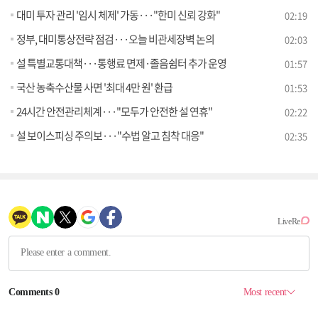
대미 투자 관리 '임시 체제' 가동···"한미 신뢰 강화"
02:19
정부, 대미통상전략 점검···오늘 비관세장벽 논의
02:03
설 특별교통대책···통행료 면제·졸음쉼터 추가 운영
01:57
국산 농축수산물 사면 '최대 4만 원' 환급
01:53
24시간 안전관리체계···"모두가 안전한 설 연휴"
02:22
설 보이스피싱 주의보···"수법 알고 침착 대응"
02:35