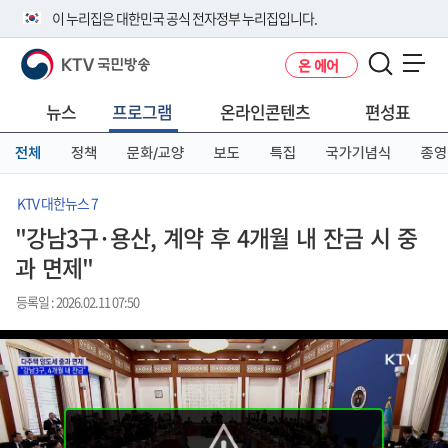
본
메
전
이 누리집은 대한민국 공식 전자정부 누리집입니다.
문
뉴
체
바
바
메
KTV 국민방송
온 에어
로
로
뉴
공식 누리집 주소 확인하기
메뉴 열기
가
가
바
go.kr 주소를 사용하는 누리집은 대한민국 정부기관이 관리하는 누리집입
기
기
로
뉴스
프로그램
온라인콘텐츠
편성표
니다.
가
이밖에 or.kr 또는 .kr등 다른 도메인 주소를 사용하고 있다면 아래 URL에
기
전체
정책
문화/교양
보도
특집
국가기념식
종영
서 도메인 주소를 확인해 보세요
운영중인 공식 누리집보기
KTV 대한뉴스 7
"강남3구·용산, 계약 후 4개월 내 잔금 시 중
과 면제"
등록일 : 2026.02.11 07:50