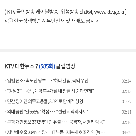
( KTV 국민방송 케이블방송, 위성방송 ch164,
www.ktv.go.kr
)
< ⓒ 한국정책방송원 무단전재 및 재배포 금지 >
KTV 대한뉴스 7
(585회)
클립영상
입법 협조·속도전 당부···"하나된 힘, 국익 우선"
02:24
"강남3구·용산, 계약 후 4개월 내 잔금 시 중과 면제"
02:13
민간 장애인 의무고용률, 3.5%로 단계적 상향
01:52
의대 증원 '연 668명' 확정··· "전원 지역의사제"
02:11
쿠팡 개인정보 3천3백만 건 유출···"공격자, 서명키 악용"
02:16
지난해 수출 3.8% 성장···IT 부품·자본재 호조 견인 [뉴스의 맥]
04:09