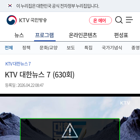
본
메
전
이 누리집은 대한민국 공식 전자정부 누리집입니다.
문
뉴
체
바
바
메
KTV 국민방송
온 에어
로
로
뉴
공식 누리집 주소 확인하기
메뉴 열기
가
가
바
go.kr 주소를 사용하는 누리집은 대한민국 정부기관이 관리하는 누리집입
기
기
로
뉴스
프로그램
온라인콘텐츠
편성표
니다.
가
이밖에 or.kr 또는 .kr등 다른 도메인 주소를 사용하고 있다면 아래 URL에
기
전체
정책
문화/교양
보도
특집
국가기념식
종영
서 도메인 주소를 확인해 보세요
운영중인 공식 누리집보기
KTV 대한뉴스 7
KTV 대한뉴스 7 (630회)
등록일 : 2026.04.22 08:47