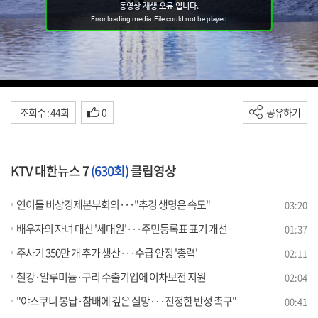
조회수 : 44회
0
공유하기
KTV 대한뉴스 7
(630회)
클립영상
연이틀 비상경제본부회의···"추경 생명은 속도"
03:20
배우자의 자녀 대신 '세대원'···주민등록표 표기 개선
01:37
주사기 350만 개 추가 생산···수급 안정 '총력'
02:11
철강·알루미늄·구리 수출기업에 이차보전 지원
02:04
"야스쿠니 봉납·참배에 깊은 실망···진정한 반성 촉구"
00:41