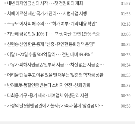
내년 최저임금 심의 시작···첫 전원회의 개최
01:57
치매 어르신 재산 국가가 관리···시범사업 시행
01:55
소규모 이사 피해 주의···"허가 여부·계약 내용 확인"
02:18
지난해 금융 민원 10%↑···'가상자산' 관련 1천% 폭증
02:06
신현송 신임 한은 총재 "신중·유연한 통화정책 운영"
00:32
이달 1~20일 수출 504억 달러···전년 대비 49.4%↑
00:33
고유가 피해지원금 27일부터 지급···차질 없는 지급 준비 당부
00:34
어려울 땐 늦추고 여유 있을 땐 채우는 '맞춤형 학자금 상환'
00:55
반려로봇 품질인증 받는다 소비자 안전·신뢰 강화
00:37
다회용 기구·용기 세척·대여업체 위생관리 지원
00:39
가정의 달 5월엔 궁궐에 가볼까? 가족과 함께 '창경궁 야연', '수라간 시식공감'
00:58