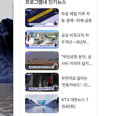
프로그램내 인기뉴스
무료 체험 이후 자
동 결제···피해 급증
공공 비정규직 처
우개선···내년부터
'공정수당' 지급 [뉴
스의 맥]
"무안공항 둔덕, 공
사비 아끼려 설치···
활주로 경사 원인"
무면허로 달리는
'전동킥보드'···단속
사각지대
KTV 대한뉴스 7
(540회)