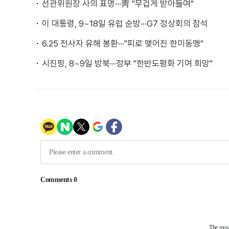
선관위원장 사의 표명···靑 "무겁게 받아들여"
이 대통령, 9~18일 유럽 순방···G7 정상회의 참석
6.25 전사자 유해 봉환···"피로 맺어진 한미동맹"
시진핑, 8~9일 방북···정부 "한반도평화 기여 희망"