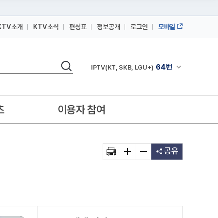
KTV소개
KTV소식
편성표
정보공개
로그인
모바일
164번
스카이라이프
검색
64번
채널안내 펼쳐
IPTV(KT, SKB, LGU+)
164번
스카이라이프
64번
IPTV(KT, SKB, LGU+)
츠
이용자 참여
164번
스카이라이프
공유