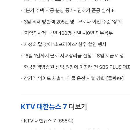
1분기 주택 착공·분양 증가···인허가·준공 실적↓
3월 외래 방한객 205만 명···코로나 이전 수준 '상회'
'지역의사제' 내년 490명 선발···10년 의무복무
가정의 달 맞이 '소프라이즈' 한우 할인 행사
"6월 1일까지 근로·자녀장려금 신청"···8월 지급 예정
한국정책방송원 신임 원장에 이창태 전 SBS PLUS 대
감기약 먹어도 처벌? ! 약물 운전 처벌 강화 [클릭K+]
KTV 대한뉴스 7
더보기
KTV 대한뉴스 7 (658회)