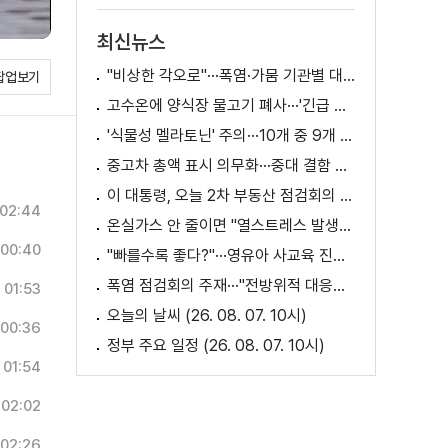
최신뉴스
"비상한 각오로"···폭염·가뭄 기관별 대책은?
팝업보기
고수온에 양식장 물고기 폐사···'긴급 방류' 지원
'식물성 멜라토닌' 주의···10개 중 9개 처방 용량 초과
중고차 총액 표시 의무화···중대 결함 시 '계약 해제'
이 대통령, 오늘 2차 부동산 점검회의 주재
02:44
온실가스 안 줄이면 "열스트레스 발생일 29배 증가"
00:40
"빠를수록 좋다?"···영유아 사교육 진실과 해법은?
폭염 점검회의 주재···"전방위적 대응체계 가동"
01:53
오늘의 날씨 (26. 08. 07. 10시)
00:36
정부 주요 일정 (26. 08. 07. 10시)
01:54
02:02
02:26