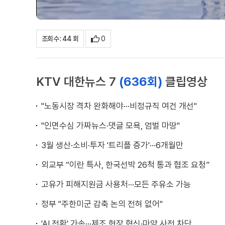
0
조회수 : 44 회
KTV 대한뉴스 7
(636회)
클립영상
"노동시장 격차 완화해야···비정규직 여건 개선"
"인면수심 가짜뉴스·댓글 모욕, 엄벌 마땅"
3월 생산·소비·투자 '트리플 증가'···6개월만
외교부 “이란 특사, 한국선박 26척 통과 협조 요청”
고유가 피해지원금 사용처···모든 주유소 가능
정부 "주한미군 감축 논의 전혀 없어"
'AI 전환' 가속···제조 현장 혁신·마약 사전 차단