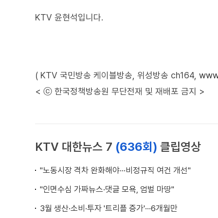
KTV 윤현석입니다.
( KTV 국민방송 케이블방송, 위성방송 ch164,
www.
< ⓒ 한국정책방송원 무단전재 및 재배포 금지 >
KTV 대한뉴스 7
(636회)
클립영상
"노동시장 격차 완화해야···비정규직 여건 개선"
"인면수심 가짜뉴스·댓글 모욕, 엄벌 마땅"
3월 생산·소비·투자 '트리플 증가'···6개월만