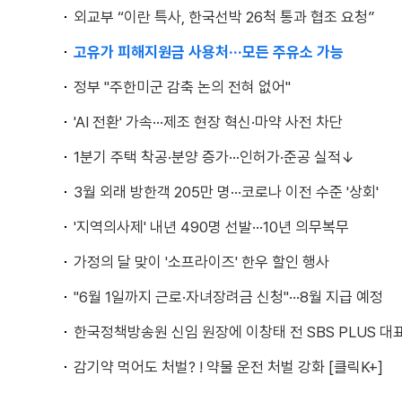
외교부 “이란 특사, 한국선박 26척 통과 협조 요청”
고유가 피해지원금 사용처···모든 주유소 가능
정부 "주한미군 감축 논의 전혀 없어"
'AI 전환' 가속···제조 현장 혁신·마약 사전 차단
1분기 주택 착공·분양 증가···인허가·준공 실적↓
3월 외래 방한객 205만 명···코로나 이전 수준 '상회'
'지역의사제' 내년 490명 선발···10년 의무복무
가정의 달 맞이 '소프라이즈' 한우 할인 행사
"6월 1일까지 근로·자녀장려금 신청"···8월 지급 예정
한국정책방송원 신임 원장에 이창태 전 SBS PLUS 대
감기약 먹어도 처벌? ! 약물 운전 처벌 강화 [클릭K+]