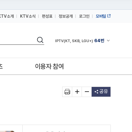
KTV소개
KTV소식
편성표
정보공개
로그인
모바일
164번
스카이라이프
검색
64번
채널안내 펼쳐
IPTV(KT, SKB, LGU+)
164번
스카이라이프
64번
IPTV(KT, SKB, LGU+)
츠
이용자 참여
164번
스카이라이프
공유