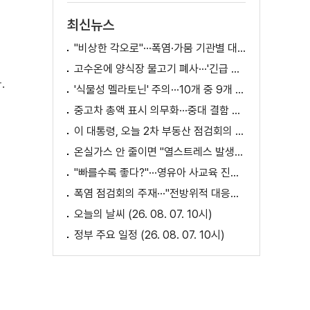
최신뉴스
"비상한 각오로"···폭염·가뭄 기관별 대책은?
고수온에 양식장 물고기 폐사···'긴급 방류' 지원
.
'식물성 멜라토닌' 주의···10개 중 9개 처방 용량 초과
중고차 총액 표시 의무화···중대 결함 시 '계약 해제'
이 대통령, 오늘 2차 부동산 점검회의 주재
온실가스 안 줄이면 "열스트레스 발생일 29배 증가"
"빠를수록 좋다?"···영유아 사교육 진실과 해법은?
폭염 점검회의 주재···"전방위적 대응체계 가동"
오늘의 날씨 (26. 08. 07. 10시)
정부 주요 일정 (26. 08. 07. 10시)