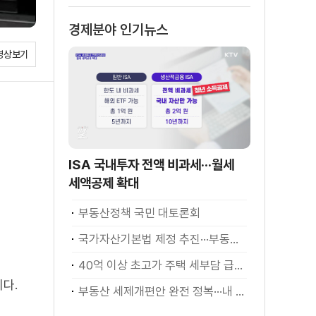
경제분야 인기뉴스
영상보기
ISA 국내투자 전액 비과세···월세
세액공제 확대
부동산정책 국민 대토론회
국가자산기본법 제정 추진···부동산·주식 등 통합 관리
40억 이상 초고가 주택 세부담 급증···실수요자 보호 강화
다.
부동산 세제개편안 완전 정복···내 세금 어떻게 달라지나? [K-정책 사용법]