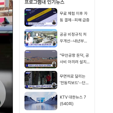
프로그램내 인기뉴스
무료 체험 이후 자
동 결제···피해 급증
공공 비정규직 처
우개선···내년부터
'공정수당' 지급 [뉴
스의 맥]
"무안공항 둔덕, 공
사비 아끼려 설치···
활주로 경사 원인"
무면허로 달리는
'전동킥보드'···단속
사각지대
KTV 대한뉴스 7
(540회)