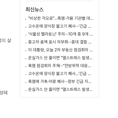
최신뉴스
"비상한 각오로"…폭염·가뭄 기관별 대책은?
고수온에 양식장 물고기 폐사···'긴급 방류' 지원
'식물성 멜라토닌' 주의···10개 중 9개 처방 용량 초과
없이 살
중고차 총액 표시 의무화···중대 결함 시 '계약 해제'
이 대통령, 오늘 2차 부동산 점검회의 주재
온실가스 안 줄이면 "열스트레스 발생일 29배 증가"
폭염 점검회의 주재···"전방위적 대응체계 가동"
고수온에 양식장 물고기 폐사...'긴급 방류' 지원
폭염에 가축·어류 폐사···정부 긴급 지원책 마련
온실가스 안 줄이면 "열스트레스 발생일 29배 증가"
구성돼