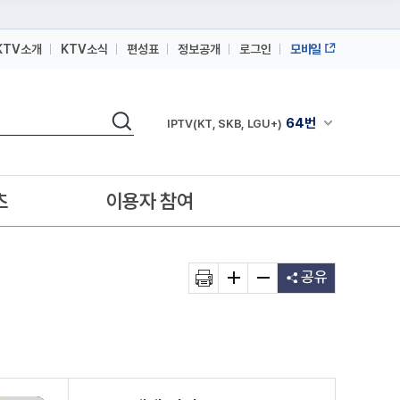
KTV소개
KTV소식
편성표
정보공개
로그인
모바일
164번
스카이라이프
검색
64번
채널안내 펼쳐
IPTV(KT, SKB, LGU+)
164번
스카이라이프
64번
IPTV(KT, SKB, LGU+)
츠
이용자 참여
164번
스카이라이프
공유