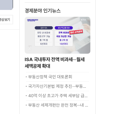
경제분야 인기뉴스
영상보기
ISA 국내투자 전액 비과세···월세
세액공제 확대
부동산정책 국민 대토론회
국가자산기본법 제정 추진···부동산·주식 등 통합 관리
40억 이상 초고가 주택 세부담 급증···실수요자 보호 강화
부동산 세제개편안 완전 정복···내 세금 어떻게 달라지나? [K-정책 사용법]