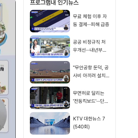
프로그램내 인기뉴스
무료 체험 이후 자
동 결제···피해 급증
공공 비정규직 처
우개선···내년부터
'공정수당' 지급 [뉴
스의 맥]
"무안공항 둔덕, 공
사비 아끼려 설치···
활주로 경사 원인"
무면허로 달리는
'전동킥보드'···단속
사각지대
KTV 대한뉴스 7
(540회)