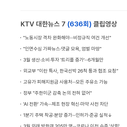
KTV 대한뉴스 7
(636회)
클립영상
"노동시장 격차 완화해야···비정규직 여건 개선"
"인면수심 가짜뉴스·댓글 모욕, 엄벌 마땅"
3월 생산·소비·투자 '트리플 증가'···6개월만
외교부 “이란 특사, 한국선박 26척 통과 협조 요청”
고유가 피해지원금 사용처···모든 주유소 가능
정부 "주한미군 감축 논의 전혀 없어"
'AI 전환' 가속···제조 현장 혁신·마약 사전 차단
1분기 주택 착공·분양 증가···인허가·준공 실적↓
3월 외래 방한객 205만 명···코로나 이전 수준 '상회'