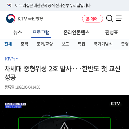
본
메
전
이 누리집은 대한민국 공식 전자정부 누리집입니다.
문
뉴
체
바
바
메
KTV 국민방송
온 에어
로
로
뉴
공식 누리집 주소 확인하기
메뉴 열기
가
가
바
go.kr 주소를 사용하는 누리집은 대한민국 정부기관이 관리하는 누리집입
기
기
로
뉴스
프로그램
온라인콘텐츠
편성표
니다.
가
이밖에 or.kr 또는 .kr등 다른 도메인 주소를 사용하고 있다면 아래 URL에
기
전체
정책
문화/교양
보도
특집
국가기념식
종영
서 도메인 주소를 확인해 보세요
운영중인 공식 누리집보기
KTV 뉴스
차세대 중형위성 2호 발사···한반도 첫 교신
성공
등록일 : 2026.05.04 14:05