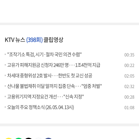
KTV 뉴스
(398회)
클립영상
"조작기소 특검, 시기·절차 국민 의견 수렴"
00:35
고유가 피해지원금 신청자 246만 명···1조4천억 지급
00:22
차세대 중형위성 2호 발사···한반도 첫 교신 성공
02:05
산나물 불법채취 이달 말까지 집중 단속···"엄중 처벌"
02:32
고용위기지역 지정요건 개선···"신속 지정"
00:28
오늘의 주요 정책소식 (26. 05. 04. 13시)
01:08