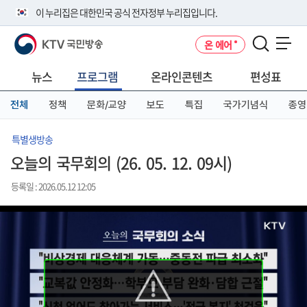
본
메
전
이 누리집은 대한민국 공식 전자정부 누리집입니다.
문
뉴
체
바
바
메
KTV 국민방송
온 에어
로
로
뉴
공식 누리집 주소 확인하기
메뉴 열기
가
가
바
go.kr 주소를 사용하는 누리집은 대한민국 정부기관이 관리하는 누리집입
기
기
로
뉴스
프로그램
온라인콘텐츠
편성표
니다.
가
이밖에 or.kr 또는 .kr등 다른 도메인 주소를 사용하고 있다면 아래 URL에
기
전체
정책
문화/교양
보도
특집
국가기념식
종영
서 도메인 주소를 확인해 보세요
운영중인 공식 누리집보기
특별생방송
오늘의 국무회의 (26. 05. 12. 09시)
등록일 : 2026.05.12 12:05