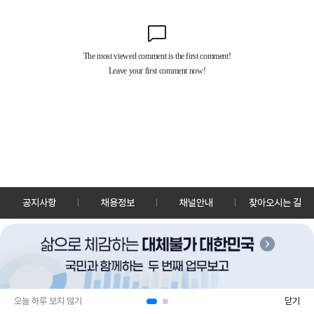
공지사항
채용정보
채널안내
찾아오시는 길
30128 세종특별자치시 정부2청사로 13 한국정책방송원 KTV
TEL: 044-204-8000
Copyrightⓒ KTV 국민방송 All Rights Reserved.
PC버전
앱 다운로드
오늘 하루 보지 않기
닫기