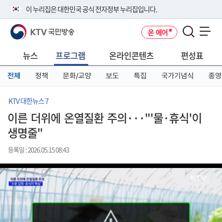
본
메
전
이 누리집은 대한민국 공식 전자정부 누리집입니다.
문
뉴
체
바
바
메
KTV 국민방송
온 에어
로
로
뉴
공식 누리집 주소 확인하기
메뉴 열기
가
가
바
go.kr 주소를 사용하는 누리집은 대한민국 정부기관이 관리하는 누리집입
기
기
로
뉴스
프로그램
온라인콘텐츠
편성표
니다.
가
이밖에 or.kr 또는 .kr등 다른 도메인 주소를 사용하고 있다면 아래 URL에
기
전체
정책
문화/교양
보도
특집
국가기념식
종영
서 도메인 주소를 확인해 보세요
운영중인 공식 누리집보기
KTV 대한뉴스 7
이른 더위에 온열질환 주의···"'물·휴식'이
생명줄"
등록일 : 2026.05.15 08:43