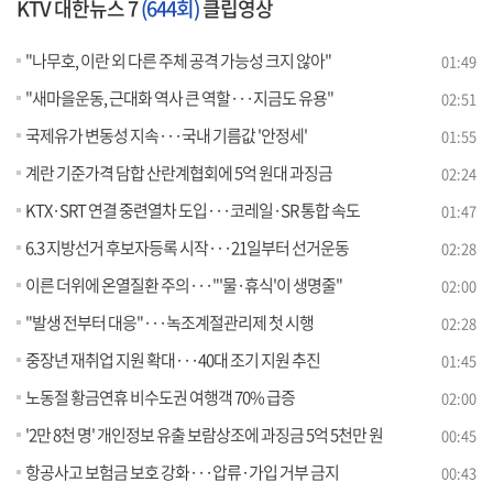
KTV 대한뉴스 7
(644회)
클립영상
"나무호, 이란 외 다른 주체 공격 가능성 크지 않아"
01:49
"새마을운동, 근대화 역사 큰 역할···지금도 유용"
02:51
국제유가 변동성 지속···국내 기름값 '안정세'
01:55
계란 기준가격 담합 산란계협회에 5억 원대 과징금
02:24
KTX·SRT 연결 중련열차 도입···코레일·SR 통합 속도
01:47
6.3 지방선거 후보자등록 시작···21일부터 선거운동
02:28
이른 더위에 온열질환 주의···"'물·휴식'이 생명줄"
02:00
"발생 전부터 대응"···녹조계절관리제 첫 시행
02:28
중장년 재취업 지원 확대···40대 조기 지원 추진
01:45
노동절 황금연휴 비수도권 여행객 70% 급증
02:00
'2만 8천 명' 개인정보 유출 보람상조에 과징금 5억 5천만 원
00:45
항공사고 보험금 보호 강화···압류·가입 거부 금지
00:43