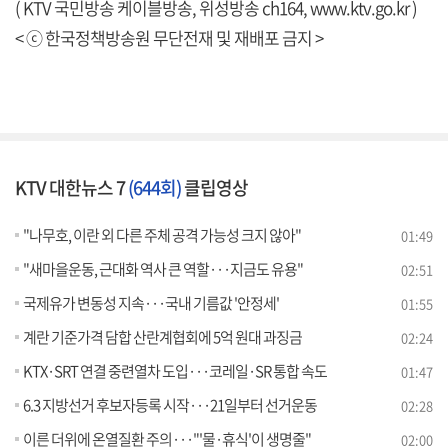
( KTV 국민방송 케이블방송, 위성방송 ch164,
www.ktv.go.kr
)
< ⓒ 한국정책방송원 무단전재 및 재배포 금지 >
KTV 대한뉴스 7
(644회)
클립영상
"나무호, 이란 외 다른 주체 공격 가능성 크지 않아"
01:49
"새마을운동, 근대화 역사 큰 역할···지금도 유용"
02:51
국제유가 변동성 지속···국내 기름값 '안정세'
01:55
계란 기준가격 담합 산란계협회에 5억 원대 과징금
02:24
KTX·SRT 연결 중련열차 도입···코레일·SR 통합 속도
01:47
6.3 지방선거 후보자등록 시작···21일부터 선거운동
02:28
이른 더위에 온열질환 주의···"'물·휴식'이 생명줄"
02:00