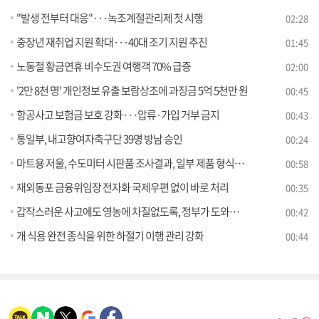
"발생 전부터 대응"···녹조계절관리제 첫 시행
02:28
중장년 재취업 지원 확대···40대 조기 지원 추진
01:45
노동절 황금연휴 비수도권 여행객 70% 급증
02:00
'2만 8천 명' 개인정보 유출 보람상조에 과징금 5억 5천만 원
00:45
항공사고 보험금 보호 강화···압류·가입 거부 금지
00:43
통일부, 내고향여자축구단 39명 방남 승인
00:24
마트용 저울, 수도미터 시판품 조사결과, 일부 제품 형식승인 기준 미달
00:58
재외동포 금융위임장 전자화 국제우편 없이 바로 처리
00:35
갑작스러운 사고에도 영농에 차질없도록, 정부가 도와드립니다!
00:42
개 식용 완전 종식을 위한 하절기 이행 관리 강화
00:44