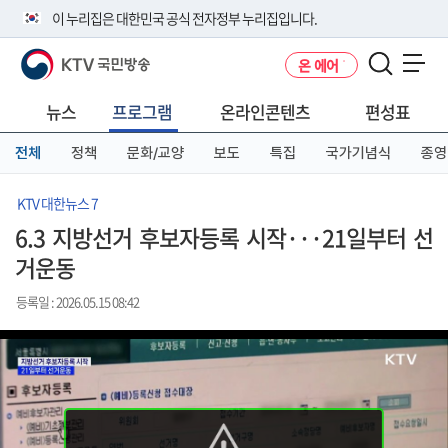
본
메
전
이 누리집은 대한민국 공식 전자정부 누리집입니다.
문
뉴
체
바
바
메
KTV 국민방송
온 에어
로
로
뉴
공식 누리집 주소 확인하기
메뉴 열기
가
가
바
go.kr 주소를 사용하는 누리집은 대한민국 정부기관이 관리하는 누리집입
기
기
로
뉴스
프로그램
온라인콘텐츠
편성표
니다.
가
이밖에 or.kr 또는 .kr등 다른 도메인 주소를 사용하고 있다면 아래 URL에
기
전체
정책
문화/교양
보도
특집
국가기념식
종영
서 도메인 주소를 확인해 보세요
운영중인 공식 누리집보기
KTV 대한뉴스 7
6.3 지방선거 후보자등록 시작···21일부터 선
거운동
등록일 : 2026.05.15 08:42