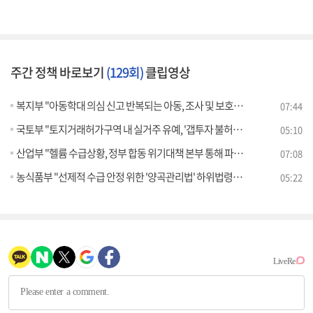
주간 정책 바로보기
(129회)
클립영상
복지부 "아동학대 의심 신고 반복되는 아동, 조사 및 보호 강화"
07:44
국토부 "토지거래허가구역 내 실거주 유예, '갭투자 불허 원칙'하에 검토"
05:10
산업부 "헬륨 수급상황, 정부 합동 위기대책 본부 통해 파악 중"
07:08
농식품부 "선제적 수급 안정 위한 '양곡관리법' 하위법령 입법예고 중"
05:22