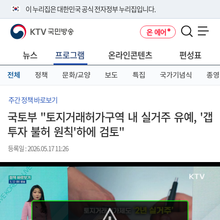
본
메
전
이 누리집은 대한민국 공식 전자정부 누리집입니다.
문
뉴
체
바
바
메
KTV 국민방송
온 에어
로
로
뉴
공식 누리집 주소 확인하기
메뉴 열기
가
가
바
go.kr 주소를 사용하는 누리집은 대한민국 정부기관이 관리하는 누리집입
기
기
로
뉴스
프로그램
온라인콘텐츠
편성표
니다.
가
이밖에 or.kr 또는 .kr등 다른 도메인 주소를 사용하고 있다면 아래 URL에
기
전체
정책
문화/교양
보도
특집
국가기념식
종영
서 도메인 주소를 확인해 보세요
운영중인 공식 누리집보기
주간 정책 바로보기
국토부 "토지거래허가구역 내 실거주 유예, '갭
투자 불허 원칙'하에 검토"
등록일 : 2026.05.17 11:26