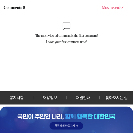
공지사항
채용정보
채널안내
찾아오시는 길
30128 세종특별자치시 정부2청사로 13 한국정책방송원 KTV
TEL: 044-204-8000
Copyrightⓒ KTV 국민방송 All Rights Reserved.
PC버전
앱 다운로드